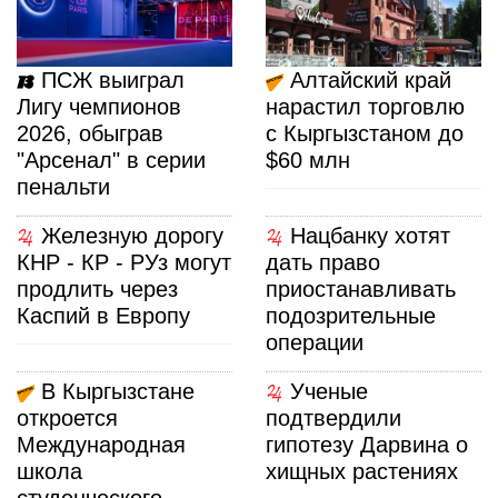
ПСЖ выиграл
Алтайский край
Лигу чемпионов
нарастил торговлю
2026, обыграв
с Кыргызстаном до
"Арсенал" в серии
$60 млн
пенальти
Железную дорогу
Нацбанку хотят
КНР - КР - РУз могут
дать право
продлить через
приостанавливать
Каспий в Европу
подозрительные
операции
В Кыргызстане
Ученые
откроется
подтвердили
Международная
гипотезу Дарвина о
школа
хищных растениях