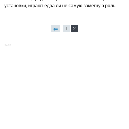
установки, играют едва ли не самую заметную роль.
1
2
SAPE: