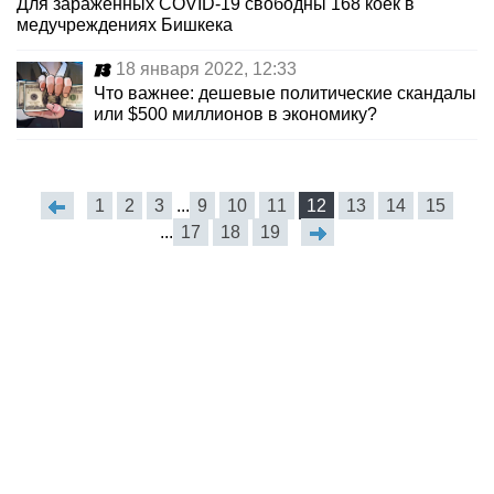
Для зараженных COVID-19 свободны 168 коек в
медучреждениях Бишкека
18 января 2022, 12:33
Что важнее: дешевые политические скандалы
или $500 миллионов в экономику?
1
2
3
...
9
10
11
12
13
14
15
...
17
18
19