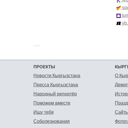
spu
tur
vb
SAPE:
ПРОЕКТЫ
КЫРГ
Новости Кыргызстана
О Кыр
Пресса Кыргызстана
Демо
Народный репортёр
Истор
Поможем вместе
Празд
Ищу тебя
Сайты
Соболезнования
Фотог