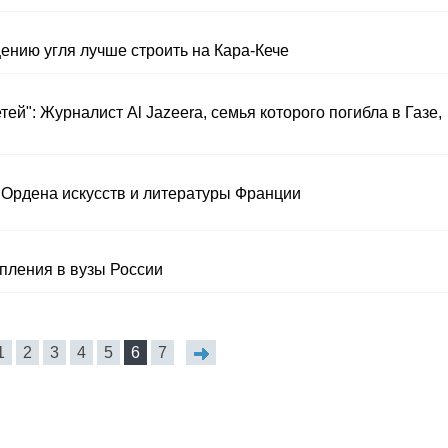
нию угля лучше строить на Кара-Кече
ей": Журналист Al Jazeera, семья которого погибла в Газе,
 Ордена искусств и литературы Франции
пления в вузы России
1
2
3
4
5
6
7