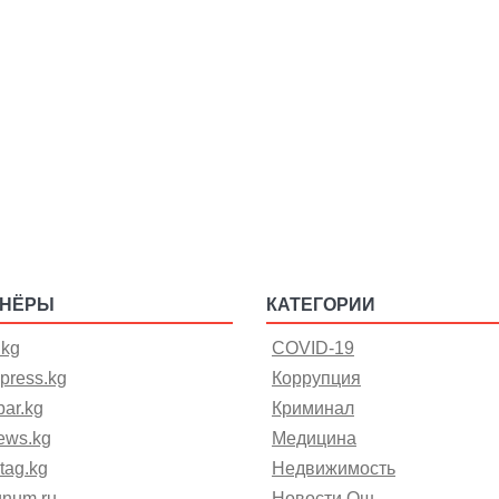
ТНЁРЫ
КАТЕГОРИИ
.kg
COVID-19
press.kg
Коррупция
ar.kg
Криминал
ews.kg
Медицина
tag.kg
Недвижимость
gnum.ru
Новости Ош