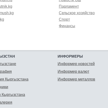
tnik.kg
Парламент
mush.kg
Сельское хозяйство
.kg
Спорт
Финансы
ЫЗСТАН
ИНФОРМЕРЫ
гызстане
Информер новостей
графия
Информер валют
ия Кыргызстана
Информер металлов
ники
 Кыргызстана
алерея