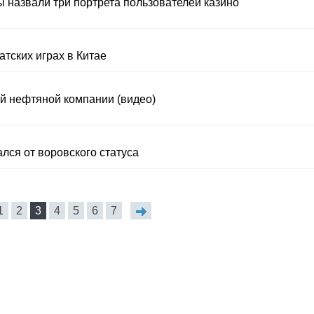
 назвали три портрета пользователей казино
тских играх в Китае
й нефтяной компании (видео)
лся от воровского статуса
1
2
3
4
5
6
7