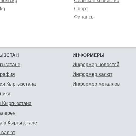
mush.kg
Сельское хозяйство
.kg
Спорт
Финансы
ЫЗСТАН
ИНФОРМЕРЫ
гызстане
Информер новостей
графия
Информер валют
ия Кыргызстана
Информер металлов
ники
 Кыргызстана
алерея
а в Кыргызстане
 валют