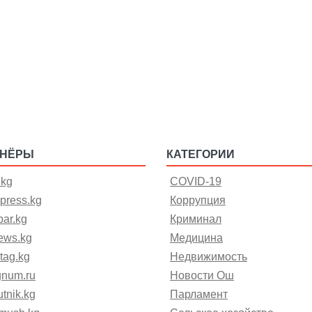
ТНЁРЫ
КАТЕГОРИИ
.kg
COVID-19
press.kg
Коррупция
ar.kg
Криминал
ews.kg
Медицина
tag.kg
Недвижимость
gnum.ru
Новости Ош
tnik.kg
Парламент