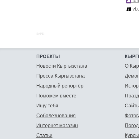
tur
vb
SAPE:
ПРОЕКТЫ
КЫРГ
Новости Кыргызстана
О Кыр
Пресса Кыргызстана
Демо
Народный репортёр
Истор
Поможем вместе
Празд
Ищу тебя
Сайты
Соболезнования
Фотог
Интернет магазин
Погод
Статьи
Курсы