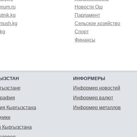
gnum.ru
Новости Ош
tnik.kg
Парламент
mush.kg
Сельское хозяйство
.kg
Спорт
Финансы
ЫЗСТАН
ИНФОРМЕРЫ
гызстане
Информер новостей
графия
Информер валют
ия Кыргызстана
Информер металлов
ники
 Кыргызстана
алерея