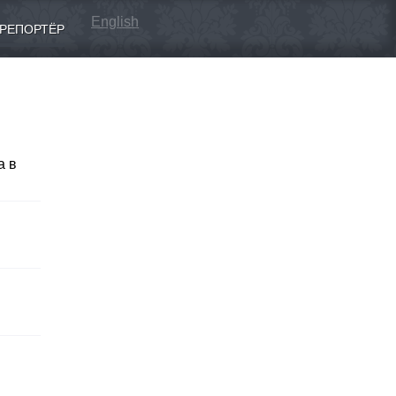
English
РЕПОРТЁР
а в