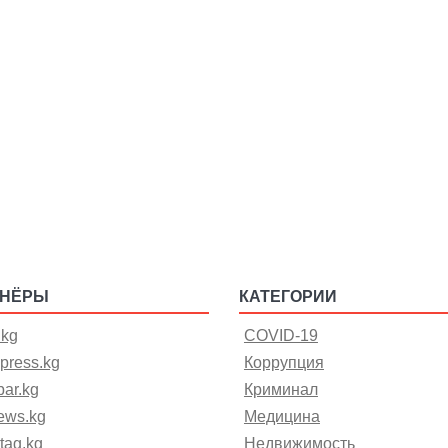
ТНЁРЫ
КАТЕГОРИИ
.kg
COVID-19
press.kg
Коррупция
ar.kg
Криминал
ews.kg
Медицина
tag.kg
Недвижимость