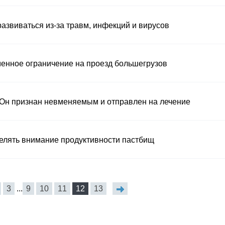
развиваться из-за травм, инфекций и вирусов
менное ограничение на проезд большегрузов
 Он признан невменяемым и отправлен на лечение
елять внимание продуктивности пастбищ
3
...
9
10
11
12
13