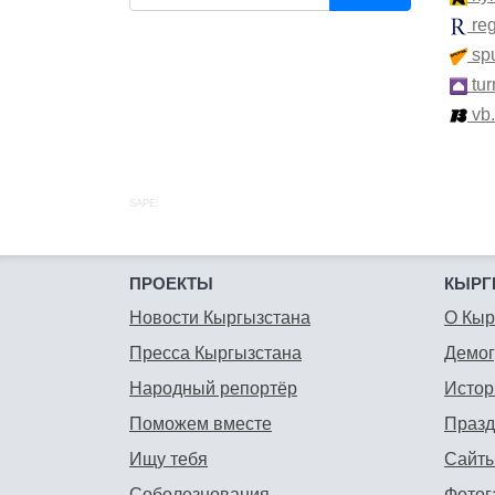
re
spu
tur
vb
SAPE:
ПРОЕКТЫ
КЫРГ
Новости Кыргызстана
О Кыр
Пресса Кыргызстана
Демо
Народный репортёр
Истор
Поможем вместе
Празд
Ищу тебя
Сайты
Соболезнования
Фотог