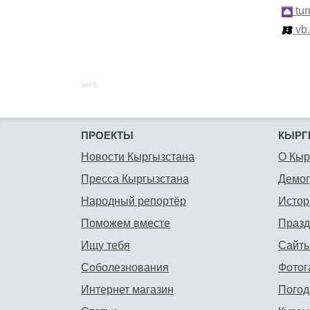
tur
vb
SAPE:
ПРОЕКТЫ
КЫРГ
Новости Кыргызстана
О Кыр
Пресса Кыргызстана
Демо
Народный репортёр
Истор
Поможем вместе
Празд
Ищу тебя
Сайты
Соболезнования
Фотог
Интернет магазин
Погод