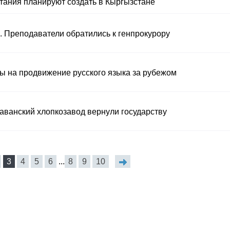
тания планируют создать в Кыргызстане
. Преподаватели обратились к генпрокурору
ды на продвижение русского языка за рубежом
ванский хлопкозавод вернули государству
3
4
5
6
...
8
9
10