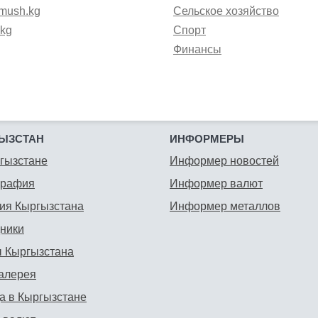
mush.kg
Сельское хозяйство
.kg
Спорт
Финансы
ЫЗСТАН
ИНФОРМЕРЫ
гызстане
Информер новостей
графия
Информер валют
ия Кыргызстана
Информер металлов
ники
 Кыргызстана
алерея
а в Кыргызстане