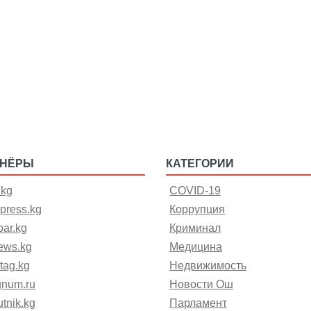
ТНЁРЫ
КАТЕГОРИИ
.kg
COVID-19
press.kg
Коррупция
ar.kg
Криминал
ews.kg
Медицина
tag.kg
Недвижимость
gnum.ru
Новости Ош
tnik.kg
Парламент