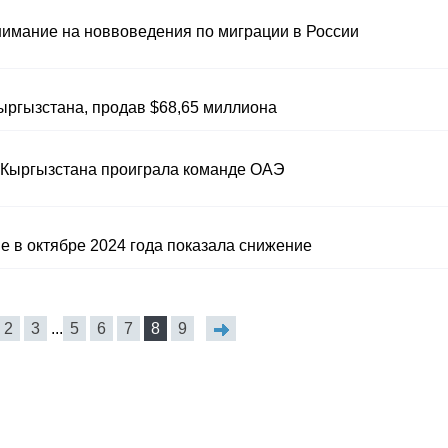
нимание на новвоведения по миграции в России
ргызстана, продав $68,65 миллиона
 Кыргызстана проиграла команде ОАЭ
е в октябре 2024 года показала снижение
2
3
...
5
6
7
8
9