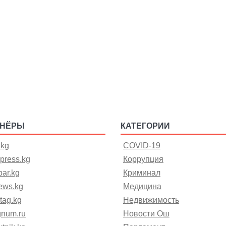
ТНЁРЫ
КАТЕГОРИИ
.kg
COVID-19
press.kg
Коррупция
ar.kg
Криминал
ews.kg
Медицина
tag.kg
Недвижимость
gnum.ru
Новости Ош