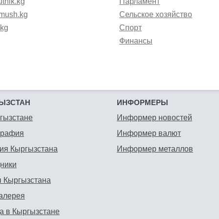
tnik.kg
Парламент
mush.kg
Сельское хозяйство
.kg
Спорт
Финансы
ЫЗСТАН
ИНФОРМЕРЫ
гызстане
Информер новостей
графия
Информер валют
ия Кыргызстана
Информер металлов
ники
 Кыргызстана
алерея
а в Кыргызстане