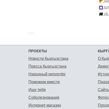
spu
tur
vb
SAPE:
ПРОЕКТЫ
КЫРГ
Новости Кыргызстана
О Кыр
Пресса Кыргызстана
Демо
Народный репортёр
Истор
Поможем вместе
Празд
Ищу тебя
Сайты
Соболезнования
Фотог
Интернет магазин
Погод