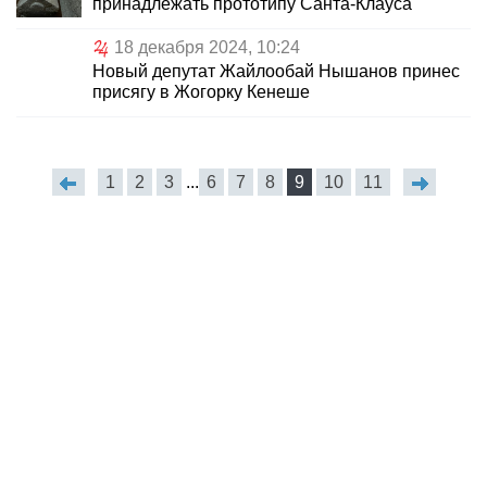
принадлежать прототипу Санта-Клауса
18 декабря 2024, 10:24
Новый депутат Жайлообай Нышанов принес
присягу в Жогорку Кенеше
1
2
3
...
6
7
8
9
10
11