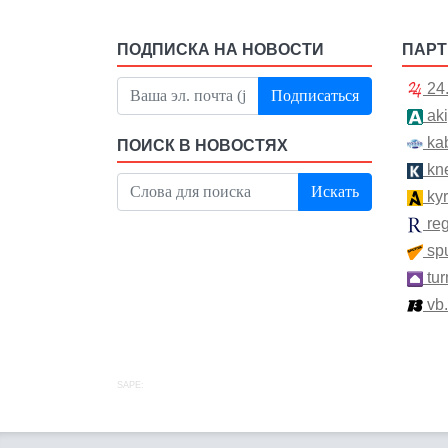
ПОДПИСКА НА НОВОСТИ
ПАР
24
Подписаться
aki
kab
ПОИСК В НОВОСТЯХ
kn
Искать
kyr
re
spu
tur
vb
SAPE: