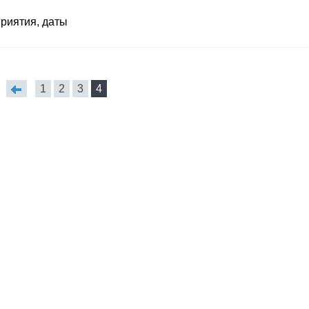
приятия, даты
1
2
3
4