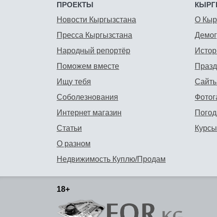
ПРОЕКТЫ
КЫРГ
Новости Кыргызстана
О Кыр
Пресса Кыргызстана
Демо
Народный репортёр
Истор
Поможем вместе
Празд
Ищу тебя
Сайты
Соболезнования
Фотог
Интернет магазин
Погод
Статьи
Курсы
О разном
Недвижимость Куплю/Продам
18+