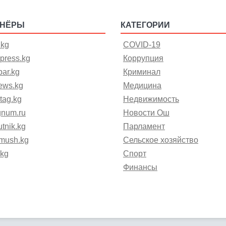
ТНЁРЫ
КАТЕГОРИИ
.kg
COVID-19
press.kg
Коррупция
ar.kg
Криминал
ews.kg
Медицина
tag.kg
Недвижимость
gnum.ru
Новости Ош
tnik.kg
Парламент
mush.kg
Сельское хозяйство
.kg
Спорт
Финансы