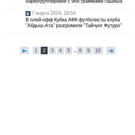
наркогруппировке с 968 граммами гашиша
7 марта 2024, 18:54
В плей-офф Кубка АФК футболисты клуба
"Абдыш-Ата" разгромили "Тайчунг Футуро"
1
2
3
4
5
...
8
9
10