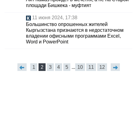
площади Бишкека - муфтият
11 июня 2024, 17:38
Большинство опрошенных жителей
Кыргызстана признаются в недостаточном
владении офисными программами Excel,
Word и PowerPoint
1
2
3
4
5
...
10
11
12