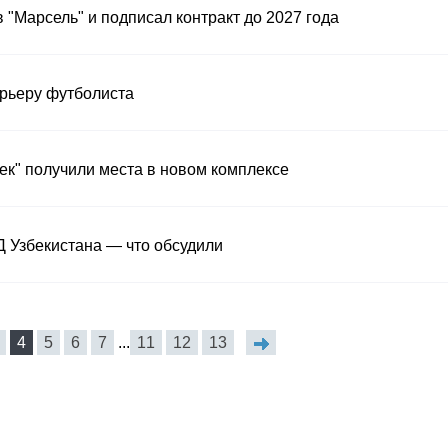
"Марсель" и подписал контракт до 2027 года
рьеру футболиста
ек" получили места в новом комплексе
 Узбекистана — что обсудили
4
5
6
7
...
11
12
13