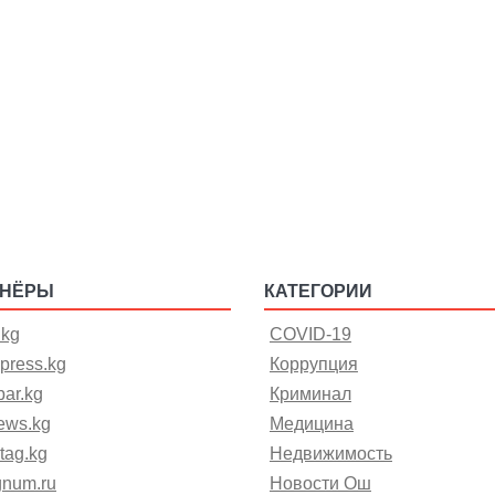
ТНЁРЫ
КАТЕГОРИИ
.kg
COVID-19
press.kg
Коррупция
ar.kg
Криминал
ews.kg
Медицина
tag.kg
Недвижимость
gnum.ru
Новости Ош