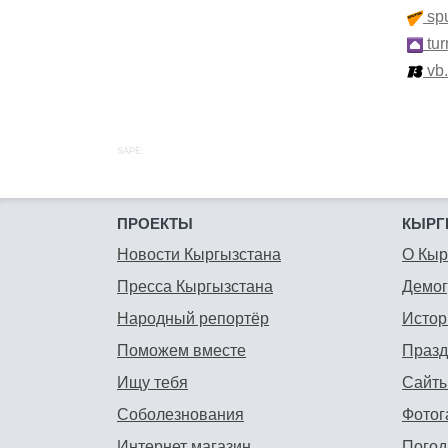
spu
tur
vb
SAPE:
ПРОЕКТЫ
КЫРГ
Новости Кыргызстана
О Кыр
Пресса Кыргызстана
Демо
Народный репортёр
Истор
Поможем вместе
Празд
Ищу тебя
Сайты
Соболезнования
Фотог
Интернет магазин
Погод