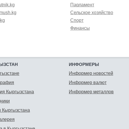
tnik.kg
Парламент
mush.kg
Сельское хозяйство
.kg
Спорт
Финансы
ЫЗСТАН
ИНФОРМЕРЫ
гызстане
Информер новостей
графия
Информер валют
ия Кыргызстана
Информер металлов
ники
 Кыргызстана
алерея
а в Кыргызстане