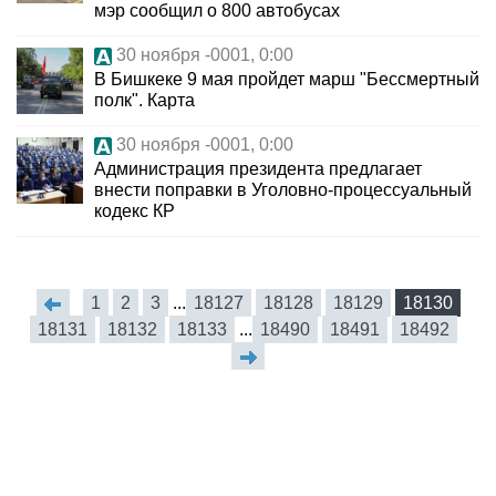
мэр сообщил о 800 автобусах
30 ноября -0001, 0:00
В Бишкеке 9 мая пройдет марш "Бессмертный
полк". Карта
30 ноября -0001, 0:00
Администрация президента предлагает
внести поправки в Уголовно-процессуальный
кодекс КР
1
2
3
...
18127
18128
18129
18130
18131
18132
18133
...
18490
18491
18492