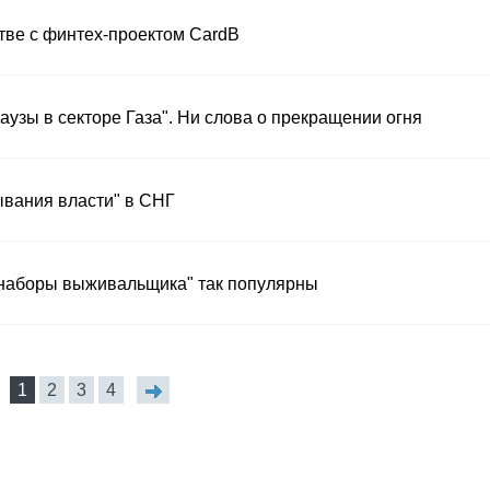
тве с финтех-проектом CardB
узы в секторе Газа". Ни слова о прекращении огня
ывания власти" в СНГ
"наборы выживальщика" так популярны
1
2
3
4