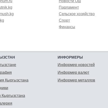
gnum.ru
Новости Ош
tnik.kg
Парламент
mush.kg
Сельское хозяйство
.kg
Спорт
Финансы
ЫЗСТАН
ИНФОРМЕРЫ
гызстане
Информер новостей
графия
Информер валют
ия Кыргызстана
Информер металлов
ники
 Кыргызстана
алерея