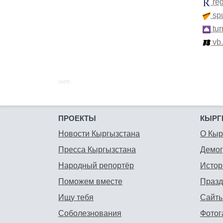
re
spu
tur
vb
SAPE:
ПРОЕКТЫ
КЫРГ
Новости Кыргызстана
О Кыр
Пресса Кыргызстана
Демо
Народный репортёр
Истор
Поможем вместе
Празд
Ищу тебя
Сайты
Соболезнования
Фотог