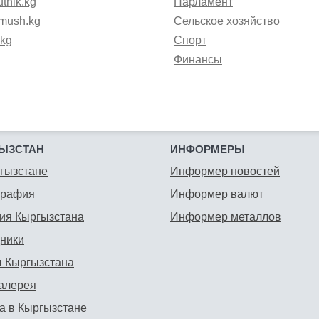
tnik.kg
Парламент
mush.kg
Сельское хозяйство
.kg
Спорт
Финансы
ЫЗСТАН
ИНФОРМЕРЫ
гызстане
Информер новостей
графия
Информер валют
ия Кыргызстана
Информер металлов
ники
 Кыргызстана
алерея
а в Кыргызстане