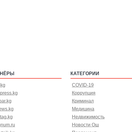
ТНЁРЫ
КАТЕГОРИИ
.kg
COVID-19
press.kg
Коррупция
ar.kg
Криминал
ews.kg
Медицина
tag.kg
Недвижимость
gnum.ru
Новости Ош