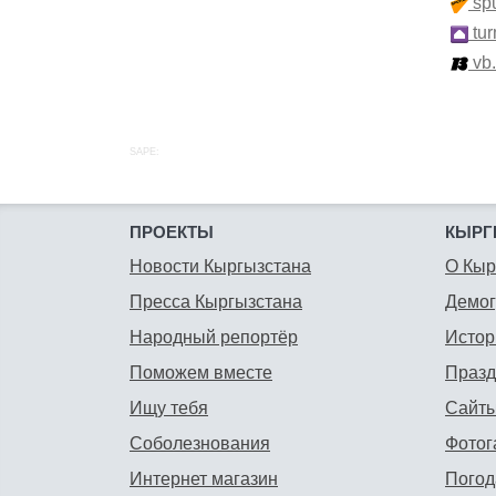
spu
tur
vb
SAPE:
ПРОЕКТЫ
КЫРГ
Новости Кыргызстана
О Кыр
Пресса Кыргызстана
Демо
Народный репортёр
Истор
Поможем вместе
Празд
Ищу тебя
Сайты
Соболезнования
Фотог
Интернет магазин
Погод