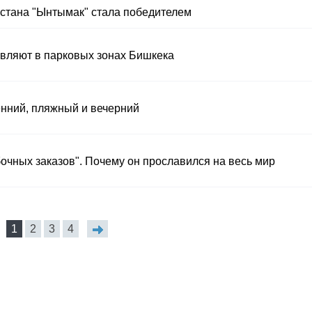
ызстана "Ынтымак" стала победителем
авляют в парковых зонах Бишкека
енний, пляжный и вечерний
очных заказов". Почему он прославился на весь мир
1
2
3
4