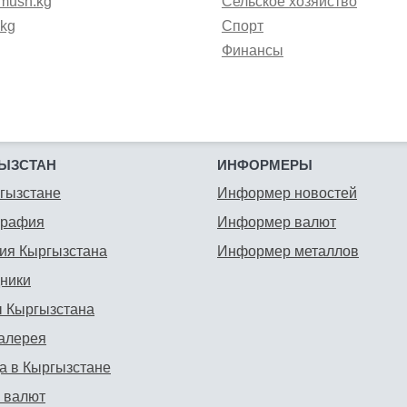
mush.kg
Сельское хозяйство
.kg
Спорт
Финансы
ЫЗСТАН
ИНФОРМЕРЫ
гызстане
Информер новостей
графия
Информер валют
ия Кыргызстана
Информер металлов
ники
 Кыргызстана
алерея
а в Кыргызстане
 валют