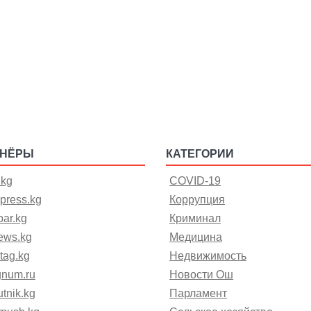
ТНЁРЫ
КАТЕГОРИИ
.kg
COVID-19
press.kg
Коррупция
ar.kg
Криминал
ews.kg
Медицина
tag.kg
Недвижимость
gnum.ru
Новости Ош
tnik.kg
Парламент