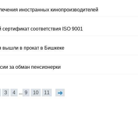
влечения иностранных кинопроизводителей
сертификат соответствия ISO 9001
я вышли в прокат в Бишкеке
ссии за обман пенсионерки
3
4
...
9
10
11