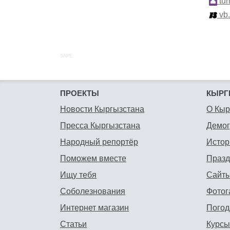
tur
vb
SAPE:
ПРОЕКТЫ
КЫРГ
Новости Кыргызстана
О Кыр
Пресса Кыргызстана
Демо
Народный репортёр
Истор
Поможем вместе
Празд
Ищу тебя
Сайты
Соболезнования
Фотог
Интернет магазин
Погод
Статьи
Курсы