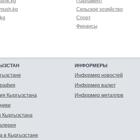
tnik.kg
Парламент
mush.kg
Сельское хозяйство
.kg
Спорт
Финансы
ЫЗСТАН
ИНФОРМЕРЫ
гызстане
Информер новостей
графия
Информер валют
ия Кыргызстана
Информер металлов
ники
 Кыргызстана
алерея
а в Кыргызстане