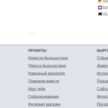
spu
tur
vb
SAPE:
ПРОЕКТЫ
КЫРГ
Новости Кыргызстана
О Кыр
Пресса Кыргызстана
Демо
Народный репортёр
Истор
Поможем вместе
Празд
Ищу тебя
Сайты
Соболезнования
Фотог
Интернет магазин
Погод