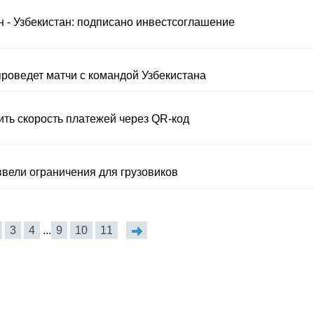
н - Узбекистан: подписано инвестсоглашение
роведет матчи с командой Узбекистана
ть скорость платежей через QR-код
ввели ограничения для грузовиков
3
4
...
9
10
11