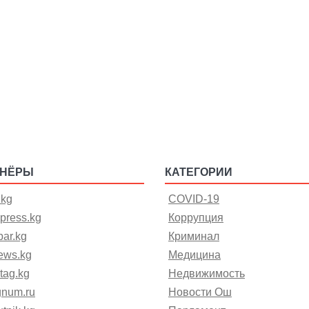
ТНЁРЫ
КАТЕГОРИИ
.kg
COVID-19
press.kg
Коррупция
ar.kg
Криминал
ews.kg
Медицина
tag.kg
Недвижимость
gnum.ru
Новости Ош