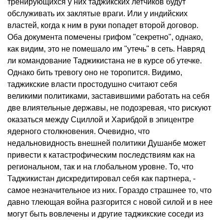
тренирующихся у них таджикских летчиков будут
обслуживать их заклятые враги. Или у индийских
властей, когда к ним в руки попадет второй договор.
Оба документа помечены грифом "секретно", однако,
как видим, это не помешало им "утечь" в сеть. Навряд
ли командование Таджикистана не в курсе об утечке.
Однако бить тревогу оно не торопится. Видимо,
таджикские власти простодушно считают себя
великими политиками, заставившими работать на себя
две влиятельные державы, не подозревая, что рискуют
оказаться между Сциллой и Харибдой в эпицентре
ядерного столкновения. Очевидно, что
недальновидность внешней политики Душанбе может
привести к катастрофическим последствиям как на
региональном, так и на глобальном уровне. То, что
Таджикистан дискредитировал себя как партнера, -
самое незначительное из них. Гораздо страшнее то, что
давно тлеющая война разгорится с новой силой и в нее
могут быть вовлечены и другие таджикские соседи из