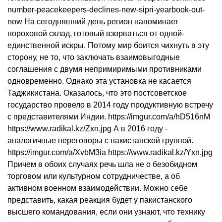
number-peacekeepers-declines-new-sipri-yearbook-out-
now На сегодняшний день регион напоминает
пороховой склад, готовый взорваться от одной-
единственной искры. Потому мир боится чихнуть в эту
сторону, не то, что заключать взаимовыгодные
соглашения с двумя непримиримыми противниками
одновременно. Однако эта установка не касается
Таджикистана. Оказалось, что это постсоветское
государство провело в 2014 году продуктивную встречу
с представителями Индии. https://imgur.com/a/hD516nM
https://www.radikal.kz/Zxn.jpg А в 2016 году -
аналогичные переговоры с пакистанской группой.
https://imgur.com/a/XvbM3ia https://www.radikal.kz/Yxn.jpg
Причем в обоих случаях речь шла не о безобидном
торговом или культурном сотрудничестве, а об
активном военном взаимодействии. Можно себе
представить, какая реакция будет у пакистанского
высшего командования, если они узнают, что технику