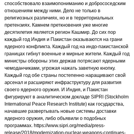
способствовало взаимопониманию и добрососедским
отношениям между ними. Дело не только в
религиозных различиях, но и в территориальных
претензиях. Камнем преткновения уже многие
десятилетия является регион Кашмир. До сих пор
каждый год Индия и Пакистан оказываются на грани
ядерного конфликта. Каждый год на индо-пакистанской
границах гибнут военные и мирные жители. Каждый год
министры обороны этих держав потрясают ядерными
чемоданчиками, угрожая нажать заветную кнопку.
Каждый год обе страны постепенно наращивают свой
арсенал и расширяют инфраструктуру для развития
своего ядерного оружия. И Индия, и Пакистан
фигурируют в аналитическом докладе SIPRI (Stockholm
International Peace Research Institute) как государства,
начавшие развертывать новые системы доставки
ядерного оружия, либо объявили о подобных
программах. https://www.sipri.org/media/press-
release/2018/modernization-nuclear-weapons-continues-