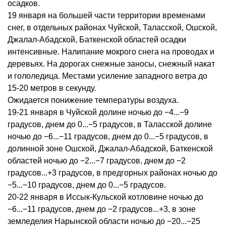
осадков.
19 января на большей части территории временами
снег, в отдельных районах Чуйской, Таласской, Ошской,
Джалал-Абадской, Баткенской областей осадки
интенсивные. Налипание мокрого снега на проводах и
деревьях. На дорогах снежные заносы, снежный накат
и гололедица. Местами усиление западного ветра до
15-20 метров в секунду.
Ожидается понижение температуры воздуха.
19-21 января в Чуйской долине ночью до −4...−9
градусов, днем до 0...−5 градусов, в Таласской долине
ночью до −6...−11 градусов, днем до 0...−5 градусов, в
долинной зоне Ошской, Джалал-Абадской, Баткенской
областей ночью до −2...−7 градусов, днем до −2
градусов...+3 градусов, в предгорных районах ночью до
−5...−10 градусов, днем до 0...−5 градусов.
20-22 января в Иссык-Кульской котловине ночью до
−6...−11 градусов, днем до −2 градусов...+3, в зоне
земледелия Нарынской области ночью до −20...−25