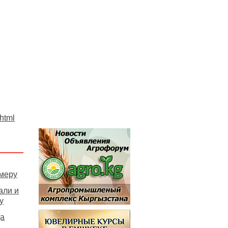
.html
амеру
али и
у
да