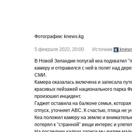
Фотографии: knews.kg
5 февраля 2022, 20:00 Источник
knews
В Новой Зеландии попугай кеа подхватил "
камеру и отправился с ней в полет над дер
СМИ.
Камера оказалась включена и записала пут
красивых пейзажей национального парка Фь
произошел инцидент.
Гаджет оставила на балконе семья, которая
отпуск, уточняет ABC. К счастью, птица не 
Кеа положил камеру на землю и внимательно
потерял к "странной" вещи интерес и улетел
На последних кадрах записи мы видим маль