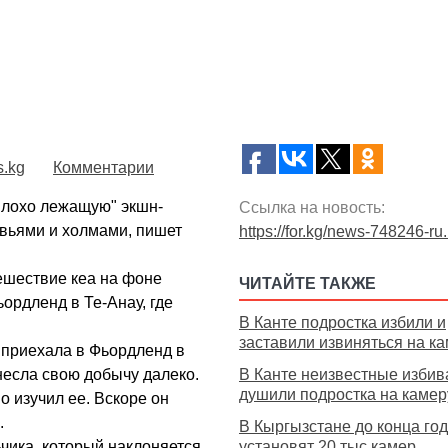
.kg
Комментарии
плохо лежащую" экшн-
Ссылка на новость:
евьями и холмами, пишет
https://for.kg/news-748246-ru
ешествие кеа на фоне
ЧИТАЙТЕ ТАКЖЕ
ордленд в Те-Анау, где
В Канте подростка избили и
заставили извиняться на к
 приехала в Фьордленд в
унесла свою добычу далеко.
В Канте неизвестные избив
душили подростка на камер
 изучил ее. Вскоре он
.
В Кыргызстане до конца го
чика, который наклоняется
установят 20 тыс камер