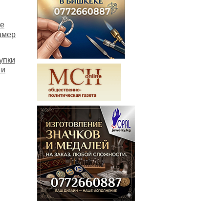
не
амер
упки
 и