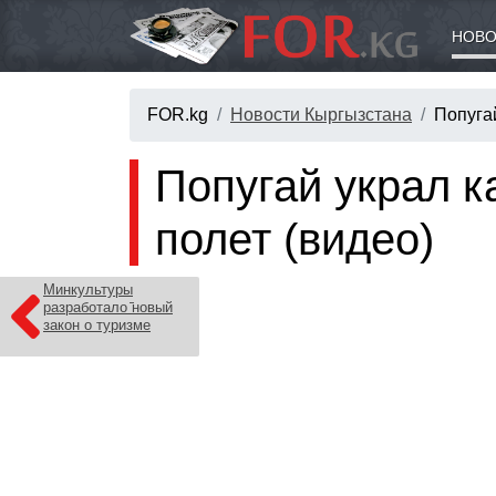
НОВО
FOR.kg
Новости Кыргызстана
Попугай
Попугай украл к
полет (видео)
Минкультуры
разработало новый
закон о туризме