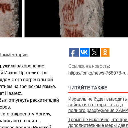
Комментарии
аружили захоронение
Ссылка на новость:
ий Иаков Прозелит - он
https://for.kg/news-768078-ru
Рядом с его погребальной
ятием на греческом языке.
ЧИТАЙТЕ ТАКЖЕ
т Haaretz.
Израиль не будет выводить
был отпугнуть расхитителей
войска из сектора Газа до
оров.
полного разоружения ХАМ
 кто откроет эту могилу,
Трамп не исключил, что при
 написано на плите.
дополнительные меры дав
Галилее времен Римской