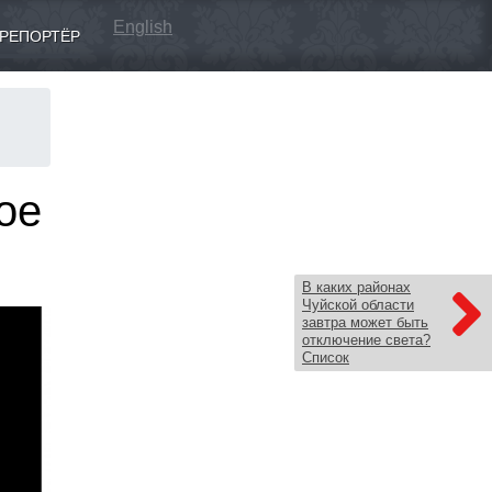
English
РЕПОРТЁР
ое
В каких районах
Чуйской области
завтра может быть
отключение света?
Список