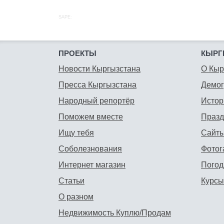
SAPE:
ПРОЕКТЫ
КЫРГ
Новости Кыргызстана
О Кыр
Пресса Кыргызстана
Демо
Народный репортёр
Истор
Поможем вместе
Празд
Ищу тебя
Сайты
Соболезнования
Фотог
Интернет магазин
Погод
Статьи
Курсы
О разном
Недвижимость Куплю/Продам