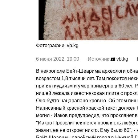
Фотографии: vb.kg
6 июня 2022, 19:00 Источник
vb.kg
В некрополе Бейт-Шеарима археологи обн
возрастом 1,8 тысячи лет. Там покоится нек
принял иудаизм и умер примерно в 60 лет. 
нишей лежала известняковая плита с прокл
Оно будто нацарапано кровью. Об этом пише
Написанный красной краской текст должен 
могил - Иаков предупредил, что проклянет в
"Иаков Прозелит клянется проклясть любого,
значит, ее не откроет никто. Ему было 60", -
Бейт-Шеарим - еврейский город в Нижней 