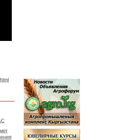
.html
АС
мет
ления