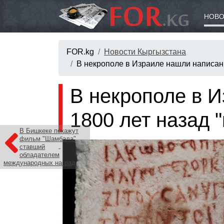
НОВО
FOR.kg
Новости Кыргызстана
В некрополе в Израиле нашли написанн
В некрополе в 
1800 лет назад 
В Бишкеке покажут
фильм "Шамбала",
ставший
обладателем
международных наград