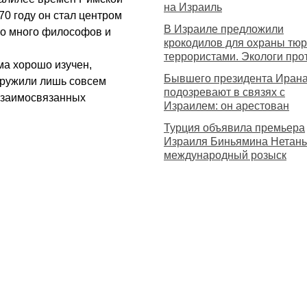
на Израиль
0 году он стал центром
В Израиле предложили
но много философов и
крокодилов для охраны тю
террористами. Экологи про
ма хорошо изучен,
Бывшего президента Иран
аружили лишь совсем
подозревают в связях с
 взаимосвязанных
Израилем: он арестован
Турция объявила премьера
Израиля Биньямина Нетань
международный розыск