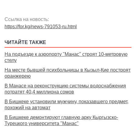
Ссылка на новость:
https://for.kg/news-791053-ru.html
ЧИТАЙТЕ ТАКЖЕ
На подъезде к аэропорту "Манас" строят 10-метровую
стелу
На месте бывшей психбольницы в Кызыл-Кие построят
оранжерею
В Манасе на реконструкцию системы водоснабжения
потратят 40,4 миллиона сомов
В Бишкеке установили мужчину, показавшего предмет,
похожий на автомат
В Бишкеке демонтируют главную арку Кыргызско-
Турецкого университета "Манас"