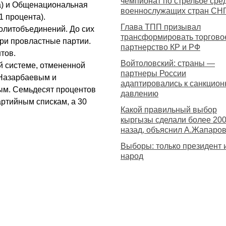
чемпионат по стрельбе сре
та) и Общенациональная
военнослужащих стран СН
1 процента).
Глава ТПП призывал
политобъединений. До сих
трансформировать торгово
ри провластные партии.
партнерство КР и РФ
тов.
Войтоловский: страны —
й системе, отмененной
партнеры России
Назарбаевым и
адаптировались к санкцио
м. Семьдесят процентов
давлению
артийным спискам, а 30
Какой правильный выбор
кыргызы сделали более 200
назад, объяснил А.Жапаро
Выборы: только президент 
народ