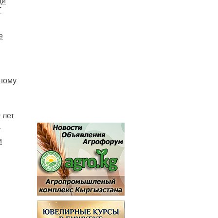
ди
Г
е
нному
 лет
в
и