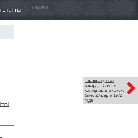
English
РЕПОРТЁР
Температурные
рекорды. Самым
холодным в Бишкеке
было 20 марта 1972
года
.html