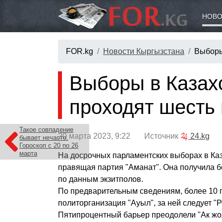
НОВО
FOR.kg
Новости Кыргызстана
Выборы
Выборы в Казах
проходят шесть
Такое совпадение
20 марта 2023, 9:22 Источник
24.kg
бывает нечасто.
Гороскоп с 20 по 26
марта
На досрочных парламентских выборах в Ка
правящая партия "Аманат". Она получила б
по данным экзитполов.
По предварительным сведениям, более 10 
политорганизация "Ауыл", за ней следует "Р
Пятипроцентный барьер преодолели "Ак жол"