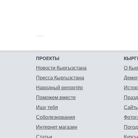
SAPE:
ПРОЕКТЫ
КЫРГ
Новости Кыргызстана
О Кыр
Пресса Кыргызстана
Демо
Народный репортёр
Истор
Поможем вместе
Празд
Ищу тебя
Сайты
Соболезнования
Фотог
Интернет магазин
Погод
Статьи
Курсы