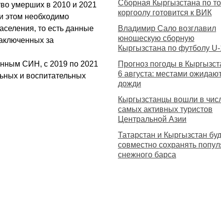
Сборная Кыргызстана по то
тво умерших в 2010 и 2021
коргоолу готовится к ВИК
ри этом необходимо
аселения, то есть данные
Владимир Сало возглавил
юношескую сборную
аключенных за
Кыргызстана по футболу U-
анным СИН, с 2019 по 2021
Прогноз погоды в Кыргызст
6 августа: местами ожидаю
льных и воспитательных
дожди
Кыргызстанцы вошли в чис
самых активных туристов
Центральной Азии
Татарстан и Кыргызстан буд
совместно сохранять попу
снежного барса