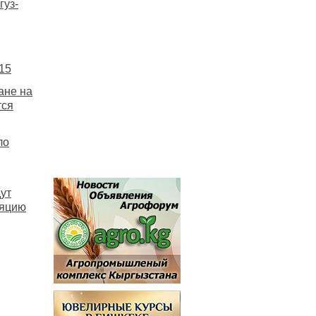
гуз-
15
ане на
тся
ло
ут
ляцию