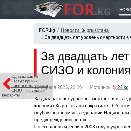
НОВО
FOR.kg
Новости Кыргызстана
За двадцать лет уровень смертности в
За двадцать лет
СИЗО и колония
Одна из самых
частых причин
смерти в колониях и
10 апреля 2023, 22:26 Источник
24.kg
СИЗО - инсульты и
инфаркты
За двадцать лет уровень смертности в след
колониях Кыргызстана сократился. Об этом 
опубликованном исследовании Национально
предупреждению пыток.
По его данным, если в 2003 году в учрежд