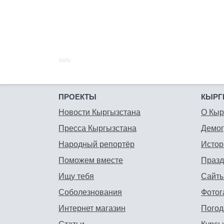
SAPE:
ПРОЕКТЫ
КЫРГ
Новости Кыргызстана
О Кыр
Пресса Кыргызстана
Демо
Народный репортёр
Истор
Поможем вместе
Празд
Ищу тебя
Сайты
Соболезнования
Фотог
Интернет магазин
Погод