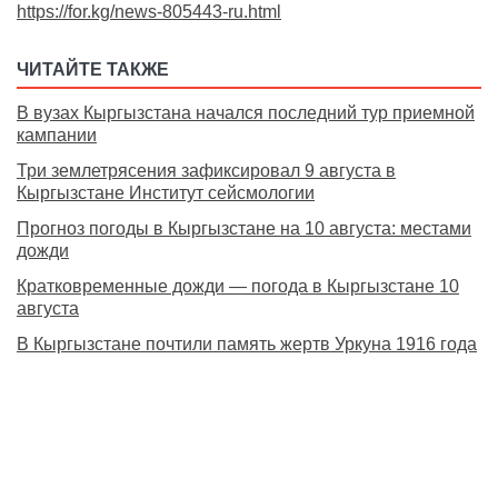
https://for.kg/news-805443-ru.html
ЧИТАЙТЕ ТАКЖЕ
В вузах Кыргызстана начался последний тур приемной
кампании
Три землетрясения зафиксировал 9 августа в
Кыргызстане Институт сейсмологии
Прогноз погоды в Кыргызстане на 10 августа: местами
дожди
Кратковременные дожди — погода в Кыргызстане 10
августа
В Кыргызстане почтили память жертв Уркуна 1916 года