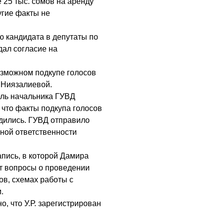
 25 тыс. сомов на аренду
угие факты не
 кандидата в депутаты по
дал согласие на
озможном подкупе голосов
 Ниязалиевой.
ель начальника ГУВД
что факты подкупа голосов
дились. ГУВД отправило
вной ответственности
апись, в которой Дамира
ют вопросы о проведении
ов, схемах работы с
.
, что У.Р. зарегистрирован