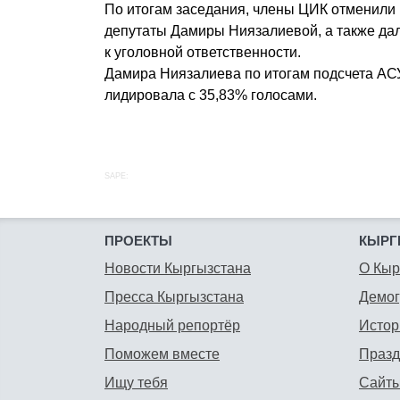
По итогам заседания, члены ЦИК отменили 
депутаты Дамиры Ниязалиевой, а также дал
к уголовной ответственности.
Дамира Ниязалиева по итогам подсчета АСУ
лидировала с 35,83% голосами.
SAPE:
ПРОЕКТЫ
КЫРГ
Новости Кыргызстана
О Кыр
Пресса Кыргызстана
Демо
Народный репортёр
Истор
Поможем вместе
Празд
Ищу тебя
Сайты