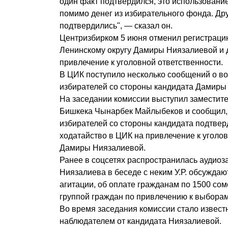
один факт подтвердился, это использование
помимо денег из избирательного фонда. Др
подтвердились", — сказал он.
Центризбирком 5 июня отменил регистрацию
Ленинскому округу Дамиры Ниязалиевой и 
привлечение к уголовной ответственности.
В ЦИК поступило несколько сообщений о в
избирателей со стороны кандидата Дамиры
На заседании комиссии выступил заместит
Бишкека Чынарбек Майлыбеков и сообщил, 
избирателей со стороны кандидата подтвер
ходатайство в ЦИК на привлечение к уголо
Дамиры Ниязалиевой.
Ранее в соцсетях распространилась аудиоз
Ниязалиева в беседе с неким У.Р. обсужда
агитации, об оплате гражданам по 1500 сом
группой граждан по привлечению к выборам
Во время заседания комиссии стало известно
наблюдателем от кандидата Ниязалиевой.