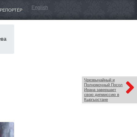
English
РЕПОРТЁР
ева
Чрезвычайный и
Полномочный Посол
Ирана завершает
свою дипмиссию в
Кыргызстане