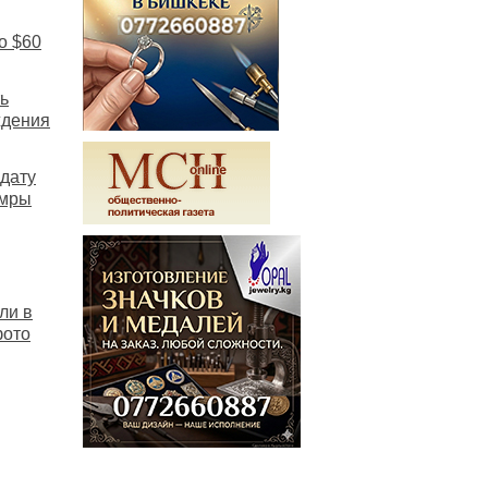
о $60
ь
ждения
дату
умры
ли в
фото