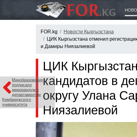
НОВО
FOR.kg
Новости Кыргызстана
ЦИК Кыргызстана отменил регистрацию
и Дамиры Ниязалиевой
ЦИК Кыргызстан
кандидатов в де
Минобразования
подписало
меморандум с
округу Улана С
департаментом
Кембриджского
университета
Ниязалиевой