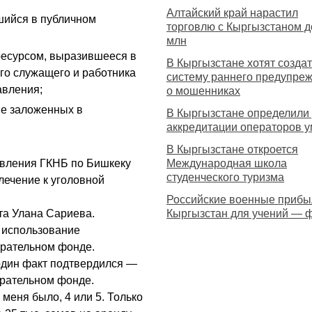
Алтайский край нарастил
шийся в публичном
торговлю с Кыргызстаном д
млн
есурсом, выразившееся в
В Кыргызстане хотят создат
го служащего и работника
систему раннего предупре
авления;
о мошенниках
не заложенных в
В Кыргызстане определили 
аккредитации операторов 
В Кыргызстане откроется
авления ГКНБ по Бишкеку
Международная школа
студенческого туризма
лечение к уголовной
Российские военные прибы
та Улана Сариева.
Кыргызстан для учений — 
 использование
ирательном фонде.
 один факт подтвердился —
ирательном фонде.
 меня было, 4 или 5. Только