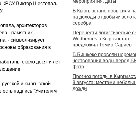
мероприятия, даты
р КРСУ Виктор Шестопал.
У.
В Кыргызстане повысили н
на доходы от добычи золота
л
серебра
топала, архитекторов
ва - памятник,
Перенести логистические с
Wildberries в Кыргызстан
а, - символизирует
предложил Темир Сариев
 основы образования в
В Бишкеке провели церем
чествования воды перед В
работаны около десяти лет
фото
площение.
Прогноз погоды в Кыргызст
8 августа: местами неболь
 русской и кыргызской
дожди
е есть надпись "Учителям