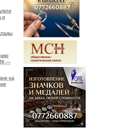
алоги
 и
клады
онию
ИК —
ане на
шие