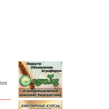
.html
,