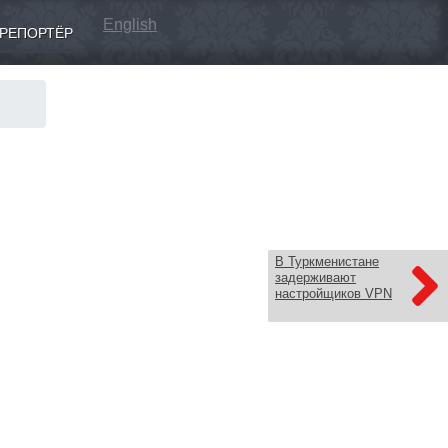
English
РЕПОРТЁР
В Туркменистане
задерживают
настройщиков VPN