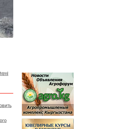
.html
овить
ого