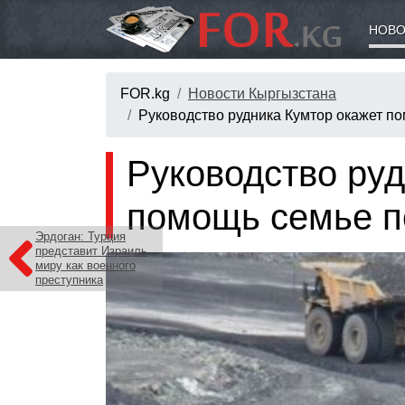
НОВО
FOR.kg
Новости Кыргызстана
Руководство рудника Кумтор окажет п
Руководство руд
помощь семье п
Эрдоган: Турция
представит Израиль
миру как военного
преступника