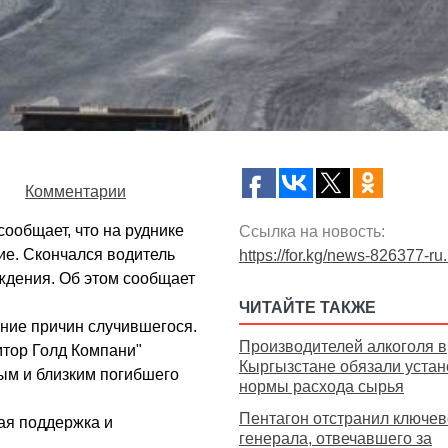
Комментарии
ообщает, что на руднике
Ссылка на новость:
ие. Скончался водитель
https://for.kg/news-826377-ru
ождения. Об этом сообщает
ЧИТАЙТЕ ТАКЖЕ
ние причин случившегося.
Производителей алкоголя в
мтор Голд Компани"
Кыргызстане обязали устан
ым и близким погибшего
нормы расхода сырья
Пентагон отстранил ключев
ая поддержка и
генерала, отвечавшего за