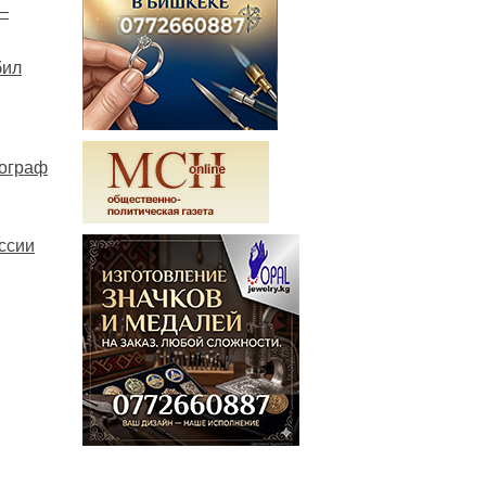
—
бил
рограф
ссии