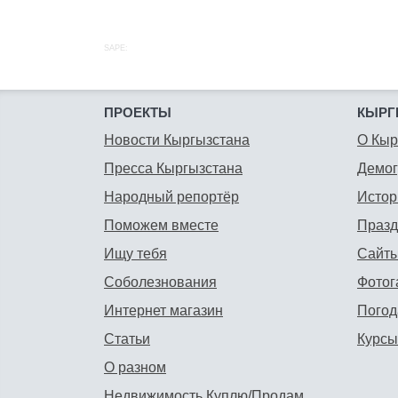
SAPE:
ПРОЕКТЫ
КЫРГ
Новости Кыргызстана
О Кыр
Пресса Кыргызстана
Демо
Народный репортёр
Истор
Поможем вместе
Празд
Ищу тебя
Сайты
Соболезнования
Фотог
Интернет магазин
Погод
Статьи
Курсы
О разном
Недвижимость Куплю/Продам