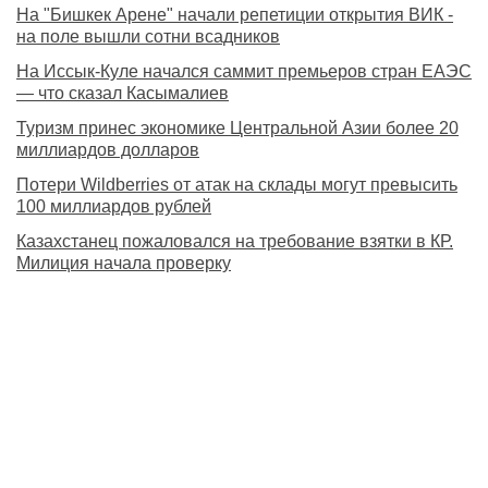
На "Бишкек Арене" начали репетиции открытия ВИК -
на поле вышли сотни всадников
На Иссык-Куле начался саммит премьеров стран ЕАЭС
— что сказал Касымалиев
Туризм принес экономике Центральной Азии более 20
миллиардов долларов
Потери Wildberries от атак на склады могут превысить
100 миллиардов рублей
Казахстанец пожаловался на требование взятки в КР.
Милиция начала проверку