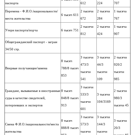
паспорта
612
224
707
Перемена - Ф.И.О./национальности/
2 тысячи
2 тысячи
1 тысяча
6 тысяч 611
места жительства
672
284
767
2 тысячи
2 тысячи
1 тысяча
Утеря паспорта/порча
6 тысяч 751
812
424
907
Общегражданский паспорт - загран
34/50 стр.
3 тысячи
3 тысячи
2 тысячи
8 тысяч
473/3
44/3
920/2
Впервые получающие/замена
788/8 тысяч
тысячи
тысячи
тысячи
853
541
109
985
3 тысячи
Граждане, вызываемые в иностранные
8 тысяч
2 тысячи
533/3
3 тысячи
суды в качестве свидетелей,
848/8 тысяч
980/3
тысячи
104/3169
потерпевших и экспертов
913
тысячи 45
601
3 тысячи
3 тысячи
8 тысяч
3 тысячи
Смена Ф.И.О./национальности/места
573/3
144/3
888/8 тысяч
20/3
жительства
тысячи
тысячи