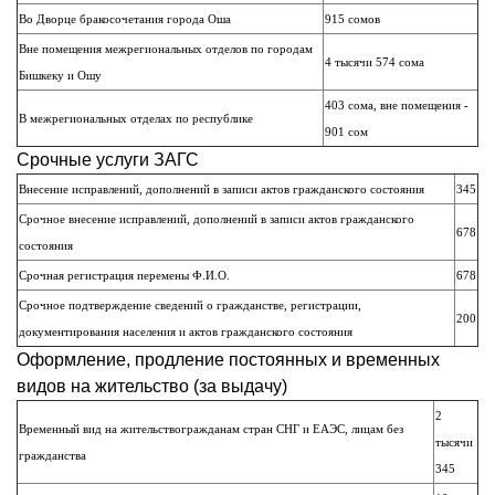
Во Дворце бракосочетания города Оша
915 сомов
Вне помещения межрегиональных отделов по городам
4 тысячи 574 сома
Бишкеку и Ошу
403 сома, вне помещения -
В межрегиональных отделах по республике
901 сом
Срочные услуги ЗАГС
Внесение исправлений, дополнений в записи актов гражданского состояния
345
Срочное внесение исправлений, дополнений в записи актов гражданского
678
состояния
Срочная регистрация перемены Ф.И.О.
678
Срочное подтверждение сведений о гражданстве, регистрации,
200
документирования населения и актов гражданского состояния
Оформление, продление постоянных и временных
видов на жительство (за выдачу)
2
Временный вид на жительствогражданам стран СНГ и ЕАЭС, лицам без
тысячи
гражданства
345