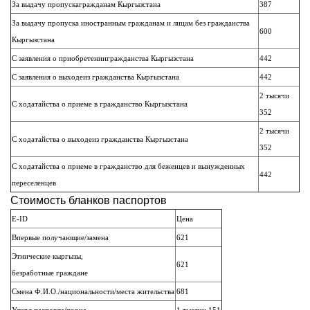
За выдачу пропускагражданам Кыргызстана
387
За выдачу пропуска иностранным гражданам и лицам без гражданства
600
Кыргызстана
С заявления о приобретениигражданства Кыргызстана
442
С заявления о выходеиз гражданства Кыргызстана
442
2 тысячи
С ходатайства о приеме в гражданство Кыргызстана
352
2 тысячи
С ходатайства о выходеиз гражданства Кыргызстана
352
С ходатайства о приеме в гражданство для беженцев и вынужденных
442
переселенцев
Стоимость бланков паспортов
E-ID
Цена
Впервые получающие/замена
621
Этнические кыргызы,
621
безработные граждане
Смена Ф.И.О./национальности/места жительства
681