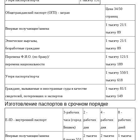
Утеря паспорта/порча
1 тысячу 151
Цена 34/50
Общегражданский паспорт (ОГП) - загран
страниц
1 тысячу 21/1
Впервые получающие/замена
тысячу 89
Этнические кыргызы,
1 тысячу 21/1
безработные граждане
тысячу 89
Перемена Ф.И.О. (по браку)/
1 тысячу 121/1
перемена национальности
тысячу 189
1 тысячу 550/1
Утеря паспорта/порча
тысячу 618
Граждане, вызываемые в иностранные суды в качестве
1 тысячу 81/1
свидетелей, потерпевших и экспертов
тысячу 149
Изготовление паспортов в срочном порядке
3-рабочих
2 -
4 -
8 -
E-ID - внутренний паспорт
часа (город
рабочих
рабочих
рабочих
Бишкек)
дня
дня
дней
Впервые получающие/замена
2 тысячи
2 тысячи
1 тысяча
6 тысяч 551