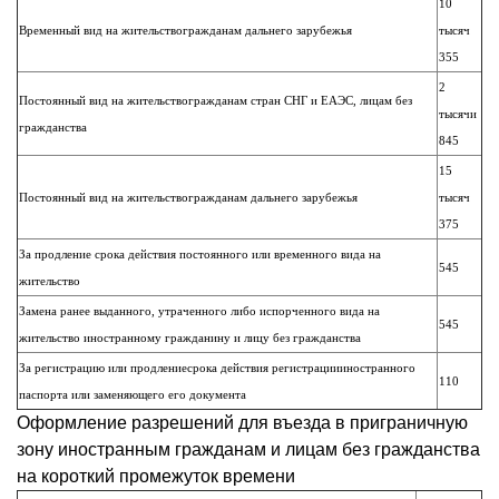
10
Временный вид на жительствогражданам дальнего зарубежья
тысяч
355
2
Постоянный вид на жительствогражданам стран СНГ и ЕАЭС, лицам без
тысячи
гражданства
845
15
Постоянный вид на жительствогражданам дальнего зарубежья
тысяч
375
За продление срока действия постоянного или временного вида на
545
жительство
Замена ранее выданного, утраченного либо испорченного вида на
545
жительство иностранному гражданину и лицу без гражданства
За регистрацию или продлениесрока действия регистрациииностранного
110
паспорта или заменяющего его документа
Оформление разрешений для въезда в приграничную
зону иностранным гражданам и лицам без гражданства
на короткий промежуток времени