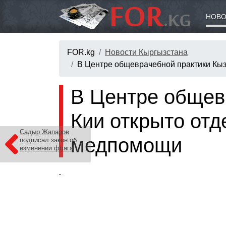
НОВО
FOR.kg
Новости Кыргызстана
В Центре общеврачебной практики Кы
В Центре общев
Кии открыто от
Садыр Жапаров
медпомощи
подписал закон об
изменении флага