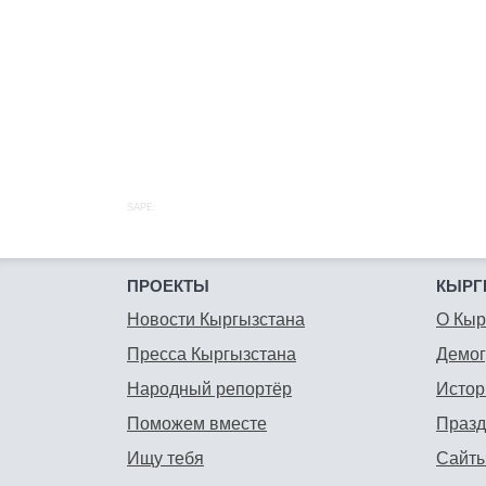
SAPE:
ПРОЕКТЫ
КЫРГ
Новости Кыргызстана
О Кыр
Пресса Кыргызстана
Демо
Народный репортёр
Истор
Поможем вместе
Празд
Ищу тебя
Сайты