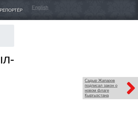
English
РЕПОРТЁР
ыл-
Садыр Жапаров
подписал закон о
новом флаге
Кыргызстана