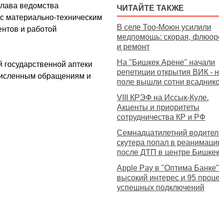
глава ведомства
ЧИТАЙТЕ ТАКЖЕ
с материально-техническим
В селе Тоо-Моюн усилили
ентов и работой
медпомощь: скорая, флюо
и ремонт
На "Бишкек Арене" начали
й государственной аптеки
репетиции открытия ВИК - 
очисленным обращениям и
поле вышли сотни всадник
VIII КРЭФ на Иссык-Куле.
Акценты и приоритеты
сотрудничества КР и РФ
Семнадцатилетний водител
скутера попал в реанимац
после ДТП в центре Бишке
Apple Pay в "Оптима Банке"
высокий интерес и 95 проц
успешных подключений