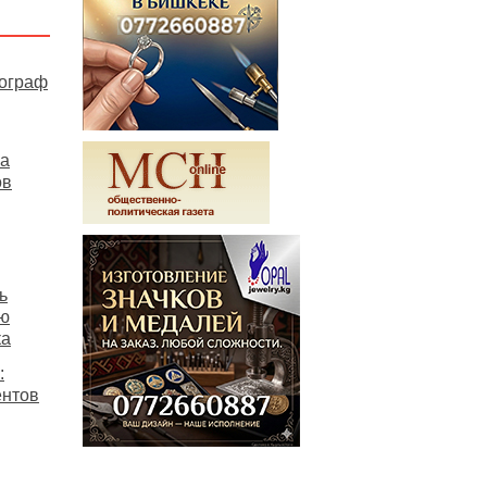
рограф
на
ов
ь
ию
ка
:
ентов