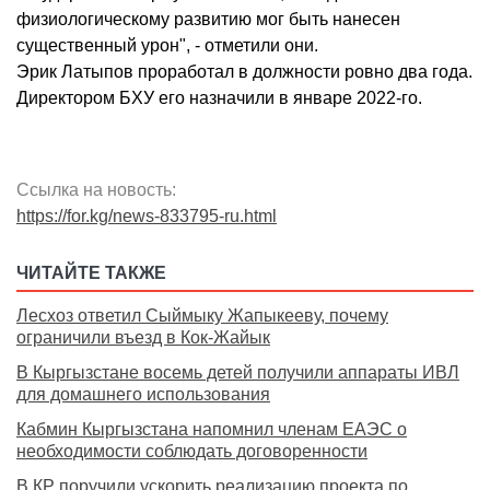
физиологическому развитию мог быть нанесен
существенный урон", - отметили они.
Эрик Латыпов проработал в должности ровно два года.
Директором БХУ его назначили в январе 2022-го.
Ссылка на новость:
https://for.kg/news-833795-ru.html
ЧИТАЙТЕ ТАКЖЕ
Лесхоз ответил Сыймыку Жапыкееву, почему
ограничили въезд в Кок-Жайык
В Кыргызстане восемь детей получили аппараты ИВЛ
для домашнего использования
Кабмин Кыргызстана напомнил членам ЕАЭС о
необходимости соблюдать договоренности
В КР поручили ускорить реализацию проекта по