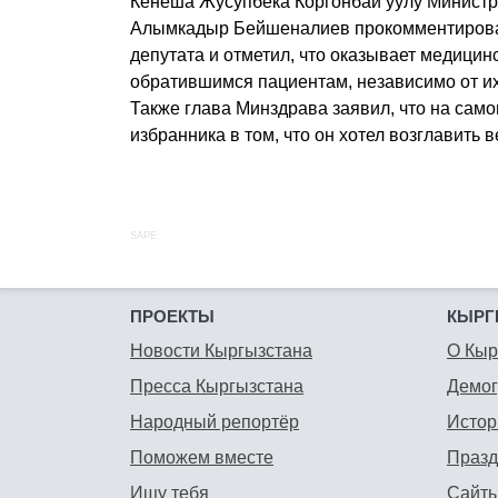
Кенеша Жусупбека Коргонбай уулу Минист
Алымкадыр Бейшеналиев прокомментирова
депутата и отметил, что оказывает медици
обратившимся пациентам, независимо от их
Также глава Минздрава заявил, что на сам
избранника в том, что он хотел возглавить 
SAPE:
ПРОЕКТЫ
КЫРГ
Новости Кыргызстана
О Кыр
Пресса Кыргызстана
Демо
Народный репортёр
Истор
Поможем вместе
Празд
Ищу тебя
Сайты