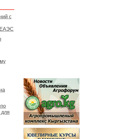
ний с
в ЕАЭС
о
ему
на
 по
 для