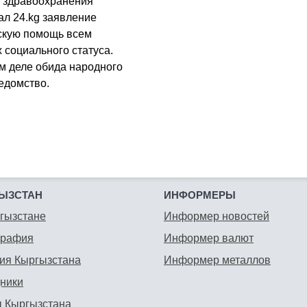
р здравоохранения
л 24.kg заявление
нскую помощь всем
 социального статуса.
ом деле обида народного
ведомство.
ЫЗСТАН
ИНФОРМЕРЫ
гызстане
Информер новостей
графия
Информер валют
ия Кыргызстана
Информер металлов
ники
 Кыргызстана