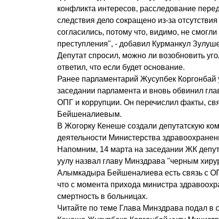
конфликта интересов, расследование пере
следствия дело сокращено из-за отсутствия
согласились, потому что, видимо, не смогл
преступления", - добавил Курманкул Зулуше
Депутат спросил, можно ли возобновить уг
ответил, что если будет основание.
Ранее парламентарий Жусупбек Коргонбай 
заседании парламента и вновь обвинил гла
ОПГ и коррупции. Он перечислил факты, с
Бейшеналиевым.
В Жогорку Кенеше создали депутатскую ко
деятельности Министерства здравоохранен
Напомним, 14 марта на заседании ЖК депу
уулу назвал главу Минздрава "черным хирур
Алымкадыра Бейшеналиева есть связь с ОП
что с момента прихода министра здравоох
смертность в больницах.
Читайте по теме Глава Минздрава подал в с