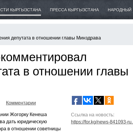
СТИ КЫРГЫЗСТАНА
ПРЕССА КЫРГЫЗСТАНА
НАРОДНЫЙ 
ения депутата в отношении главы Минздрава
окомментировал
тата в отношении главы
Комментарии
дании Жогорку Кенеша
Ссылка на новость:
ва дать юридическую
https://for.kg/news-841093-ru
ора в отношении советницы