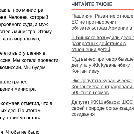
ЧИТАЙТЕ ТАКЖЕ
 факты про министра
Пашинян: Развитие отноше
а. Человек, который
ЕС не противоречит
ерховного суда, а муж
обязательствам Армении 
итель министра. Этому
В Бишкеке возбудили дело 
е дать моральную,
развратных действиях в
отношении детей
се его выступления в
Суд вынес приговор бывш
иссия. Мы хотели провести
депутату ЖК Куванычбеку
 комиссии. Мы будем
Конгантиеву
Экс-депутата Куванычбека
овался ранее
Конгантиева оштрафовали 
шении министра
500 тысяч сомов
Депутат ЖК Шабазов: ШОС
ходжаев отметил, что в
своей природе организация
ных дел. По итогам
созидания
тсутствием состава
ия. Чтобы не было