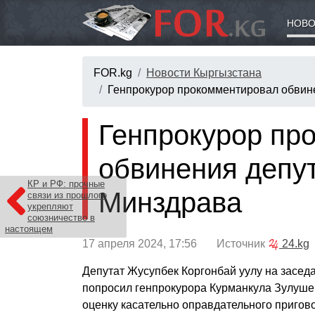
НОВО
FOR.kg
Новости Кыргызстана
Генпрокурор прокомментировал обвин
Генпрокурор пр
обвинения депу
КР и РФ: прочные
Минздрава
связи из прошлого
укрепляют
союзничество в
настоящем
17 апреля 2024, 17:56 Источник
24.kg
Депутат Жусупбек Коргонбай уулу на засе
попросил генпрокурора Курманкула Зулуше
оценку касательно оправдательного пригов