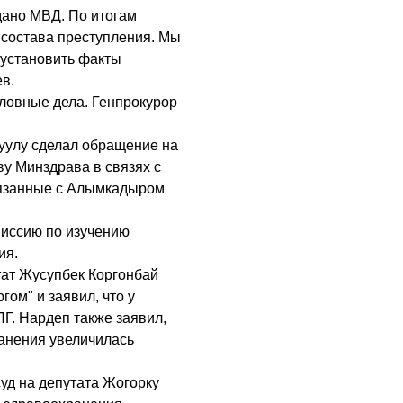
дано МВД. По итогам
 состава преступления. Мы
и установить факты
в.
оловные дела. Генпрокурор
уулу сделал обращение на
ву Минздрава в связях с
вязанные с Алымкадыром
миссию по изучению
ия.
тат Жусупбек Коргонбай
гом" и заявил, что у
Г. Нардеп также заявил,
ранения увеличилась
уд на депутата Жогорку