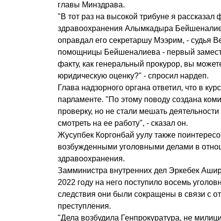
главы Минздрава.
"В тот раз на высокой трибуне я рассказал
здравоохранения Алымкадыра Бейшеналиев
оправдал его секретаршу Мээрим, - судья В
помощницы Бейшеналиева - первый замест
факту, как генеральный прокурор, вы может
юридическую оценку?" - спросил нардеп.
Глава надзорного органа ответил, что в кур
парламенте. "По этому поводу создана ком
проверку, но не стали мешать деятельности
смотреть на ее работу", - сказал он.
Жусупбек Коргонбай уулу также поинтерес
возбужденными уголовными делами в отно
здравоохранения.
Замминистра внутренних дел Эркебек Ашир
2022 году на него поступило восемь уголов
следствия они были сокращены в связи с о
преступления.
"Дела возбудила Генпрокуратура, не милиц