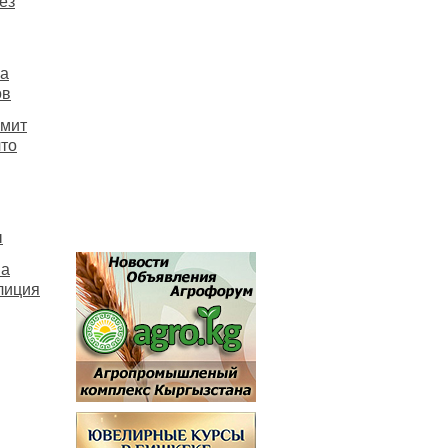
ез
на
ов
ммит
то
ы
на
лиция