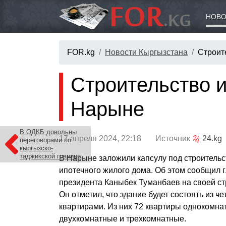
НОВО
FOR.kg
Новости Кыргызстана
Строит
Строительство и
Нарыне
В ОДКБ довольны
17 апреля 2024, 22:18 Источник
24.kg
переговорами по
кыргызско-
таджикской границе
В Нарыне заложили капсулу под строительс
ипотечного жилого дома. Об этом сообщил 
президента Каныбек Туманбаев на своей ст
Он отметил, что здание будет состоять из че
квартирами. Из них 72 квартиры однокомнат
двухкомнатные и трехкомнатные.