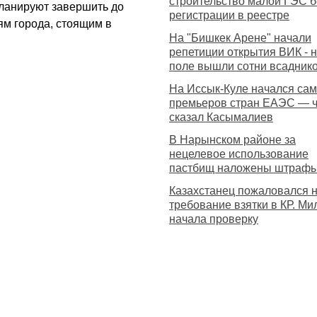
строительство малой ГЭС б
планируют завершить до
регистрации в реестре
ям города, стоящим в
На "Бишкек Арене" начали
репетиции открытия ВИК - 
поле вышли сотни всадник
На Иссык-Куле начался са
премьеров стран ЕАЭС — ч
сказал Касымалиев
В Нарынском районе за
нецелевое использование
пастбищ наложены штраф
Казахстанец пожаловался 
требование взятки в КР. Ми
начала проверку