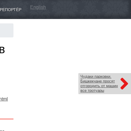
English
РЕПОРТЁР
в
Чудаки парковки.
Бишкекчане просят
отгородить от машин
все тротуары
html