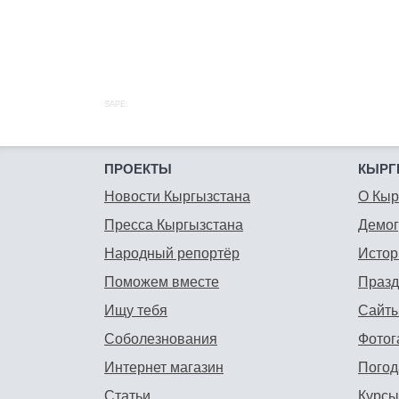
SAPE:
ПРОЕКТЫ
КЫРГ
Новости Кыргызстана
О Кыр
Пресса Кыргызстана
Демо
Народный репортёр
Истор
Поможем вместе
Празд
Ищу тебя
Сайты
Соболезнования
Фотог
Интернет магазин
Погод
Статьи
Курсы