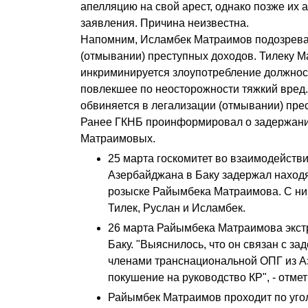
апелляцию на свой арест, однако позже их 
заявления. Причина неизвестна.
Напомним, Исламбек Матраимов подозрева
(отмывании) преступных доходов. Тилеку 
инкриминируется злоупотребление должно
повлекшее по неосторожности тяжкий вред
обвиняется в легализации (отмывании) пре
Ранее ГКНБ проинформировал о задержани
Матраимовых.
25 марта госкомитет во взаимодейств
Азербайджана в Баку задержал нахо
розыске Райымбека Матраимова. С ни
Тилек, Руслан и Исламбек.
26 марта Райымбека Матраимова экст
Баку. "Выяснилось, что он связан с з
членами транснациональной ОПГ из А
покушение на руководство КР", - отме
Райымбек Матраимов проходит по уго