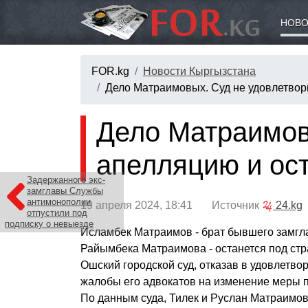
НОВО
FOR.kg
Новости Кыргызстана
Дело Матраимовых. Суд не удовлетвор
Дело Матраимов
апелляцию и ос
Задержанного экс-
замглавы Службы
антимонополии
19 апреля 2024, 18:41 Источник
24.kg
отпустили под
подписку о невыезде
Исламбек Матраимов - брат бывшего замг
Райымбека Матраимова - останется под ст
Ошский городской суд, отказав в удовлетв
жалобы его адвокатов на изменение меры 
По данным суда, Тилек и Руслан Матраимо