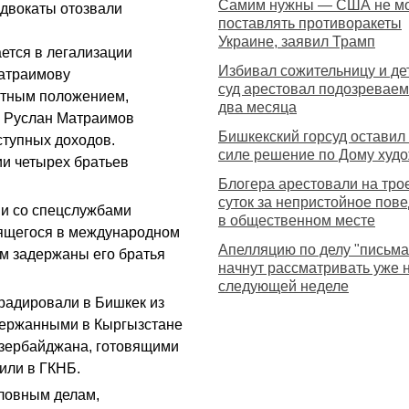
Самим нужны — США не мо
адвокаты отозвали
поставлять противоракеты
Украине, заявил Трамп
ется в легализации
Избивал сожительницу и дет
Матраимову
суд арестовал подозреваем
стным положением,
два месяца
. Руслан Матраимов
Бишкекский горсуд оставил
ступных доходов.
силе решение по Дому худ
и четырех братьев
Блогера арестовали на тро
суток за непристойное пов
ии со спецслужбами
в общественном месте
дящегося в международном
Апелляцию по делу "письма
м задержаны его братья
начнут рассматривать уже 
следующей неделе
радировали в Бишкек из
адержанными в Кыргызстане
зербайджана, готовящими
тили в ГКНБ.
ловным делам,