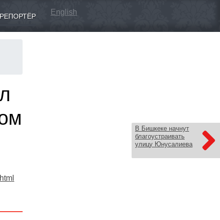
English
РЕПОРТЁР
л
том
В Бишкеке начнут
благоустраивать
улицу Юнусалиева
.html