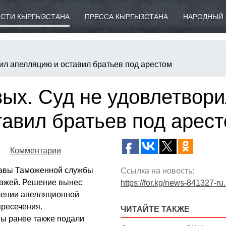
СТИ КЫРГЫЗСТАНА
ПРЕССА КЫРГЫЗСТАНА
НАРОДНЫЙ 
ил апелляцию и оставил братьев под арестом
ых. Суд не удовлетвори
тавил братьев под арес
Комментарии
лавы Таможенной службы
Ссылка на новость:
ражей. Решение вынес
https://for.kg/news-841327-ru
орении апелляционной
пресечения.
ЧИТАЙТЕ ТАКЖЕ
вы ранее также подали