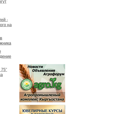
гут
ей -
ого на
 в
ожника
е
едение
 75"
на