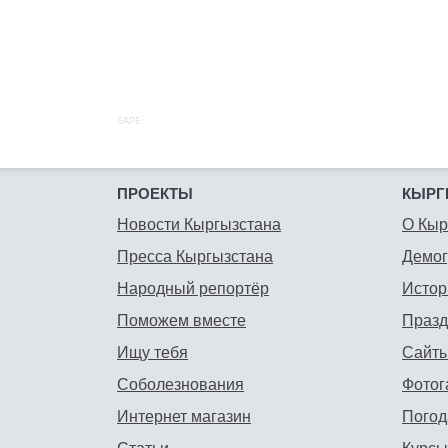
SAPE:
ПРОЕКТЫ
КЫРГ
Новости Кыргызстана
О Кыр
Пресса Кыргызстана
Демо
Народный репортёр
Истор
Поможем вместе
Празд
Ищу тебя
Сайты
Соболезнования
Фотог
Интернет магазин
Погод