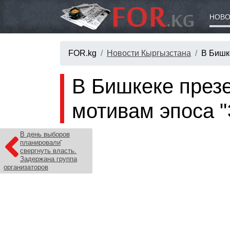
НОВО
FOR.kg
Новости Кыргызстана
В Бишк
В Бишкеке през
мотивам эпоса "
В день выборов
планировали
свергнуть власть.
Задержана группа
организаторов