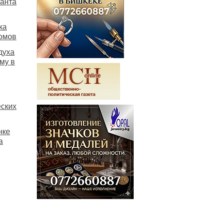
нанта
ка
омов
духа
му в
еских
нке
а