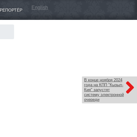
English
РЕПОРТЁР
В конце ноября 2024
года на КПП "Кызыл-
Кия" запустят
систему электронной
очереди