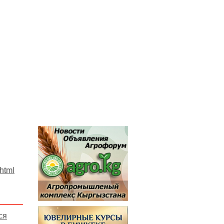
.html
ся