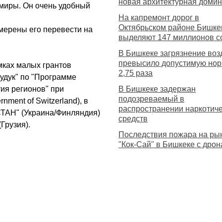
новая архитектурная доми
 миры. Он очень удобный
На капремонт дорог в
Октябрьском районе Бишке
мерены его перевести на
выделяют 147 миллионов с
В Бишкеке загрязнение воз
превысило допустимую нор
мках малых грантов
2,75 раза
удук" по "Программе
тия регионов" при
В Бишкеке задержан
подозреваемый в
ment of Switzerland), в
распространении наркотич
СТАН" (Украина/Финляндия)
средств
Грузия).
Последствия пожара на ры
"Кок-Сай" в Бишкеке с дрон