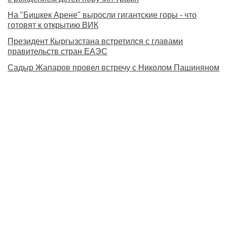
На "Бишкек Арене" выросли гигантские горы - что
готовят к открытию ВИК
Президент Кыргызстана встретился с главами
правительств стран ЕАЭС
Садыр Жапаров провел встречу с Николом Пашиняном