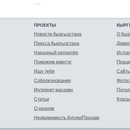
SAPE:
ПРОЕКТЫ
КЫРГ
Новости Кыргызстана
О Кыр
Пресса Кыргызстана
Демо
Народный репортёр
Истор
Поможем вместе
Празд
Ищу тебя
Сайты
Соболезнования
Фотог
Интернет магазин
Погод
Статьи
Курсы
О разном
Недвижимость Куплю/Продам