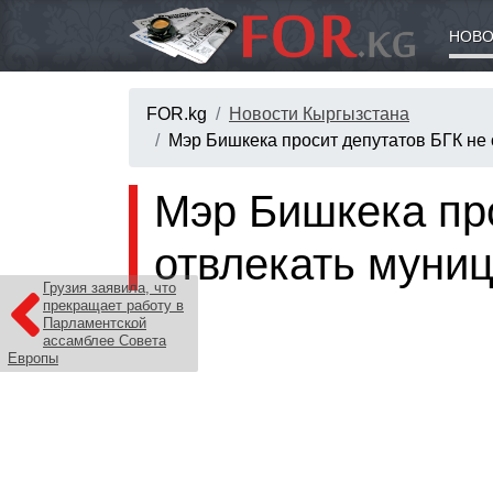
НОВО
FOR.kg
Новости Кыргызстана
Мэр Бишкека просит депутатов БГК не 
Мэр Бишкека пр
отвлекать муниц
Грузия заявила, что
прекращает работу в
Парламентской
ассамблее Совета
Европы