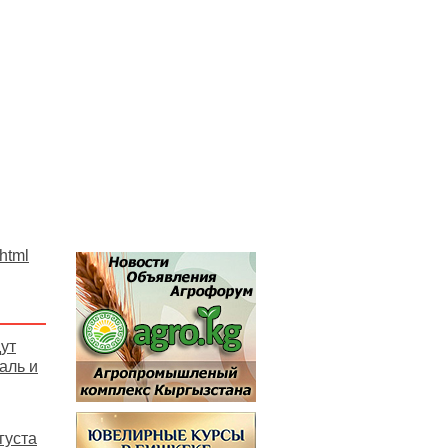
.html
ут
аль и
густа