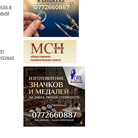
гда в
амым
ят
бусных