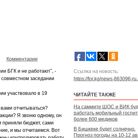
Комментарии
ии БГК и не работают", -
Ссылка на новость:
 совместном заседании
https://for.kg/news-863096-ru
рии участвовало в 19
ЧИТАЙТЕ ТАКЖЕ
На саммите ШОС и ВИК буд
д вами отчитываться?
работать мобильный госпит
акции? Я звоню одному, он
более 600 медиков
и приняли бюджет, сами
В Бишкеке будет солнечно.
ние, и мы отчитаемся. Вот
Прогноз погоды на 10-12 ав
лжны контролировать работу