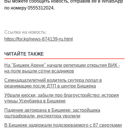
Вы можете сообщить новость, отправив ее в WhatsApp
по номеру 0555312024.
Ссылка на новость:
https://for.kg/news-874139-ru.html
ЧИТАЙТЕ ТАКЖЕ
На "Бишкек Арене" начали репетиции открытия ВИК -
на поле вышли сотни всадников
Семнадцатилетний водитель скутера попал в
реанимацию после ДТП в центре Бишкека
Убрали киоски, забыли про благоустройство: история
улицы Усенбаева в Бишкеке
Падение автокрана в Бишкеке: застройщика
оштрафовали, инспектора уволили
В Бишкеке задержали подозреваемого с 87 свертками