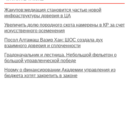
Жакупов:медиация становится частью новой
инфраструктуры доверия в ЦА
Увеличить долю породного скота намерены в КР за счет
искусственного осеменения
Посол Алтамаш Вазир Хан: ШОС создала дух
взаимного доверия и сплоченности
Градоначальник и лестница. Небольшой фельетон о
большой управленческой победе
Норму о финансировании Академии управления из
бюджета хотят закрепить в законе