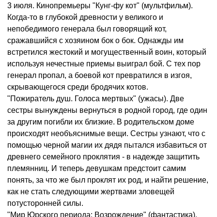
3 июля. Кинопремьеры "Кунг-фу кот" (мультфильм).
Когда-то в глубокой древности у великого и
непобедимого генерала был говорящий кот,
сражавшийся с хозяином бок о бок. Однажды им
встретился жестокий и могущественный воин, который
используя нечестные приемы выиграл бой. С тех пор
генерал пропал, а боевой кот превратился в изгоя,
скрывающегося среди бродячих котов.
"Пожиратель душ. Голоса мертвых" (ужасы). Две
сестры вынуждены вернуться в родной город, где один
за другим погибли их близкие. В родительском доме
происходят необъяснимые вещи. Сестры узнают, что с
помощью черной магии их дядя пытался избавиться от
древнего семейного проклятия - в надежде защитить
племянниц. И теперь девушкам предстоит самим
понять, за что же был проклят их род, и найти решение,
как не стать следующими жертвами зловещей
потусторонней силы.
"Мир Юрского периода: Возрождение" (фантастика).