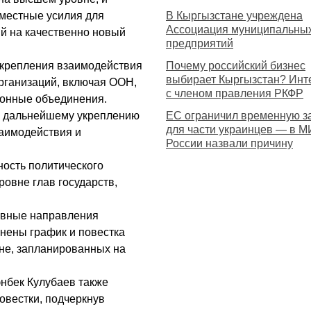
вместные усилия для
В Кыргызстане учреждена
Ассоциация муниципальны
й на качественно новый
предприятий
укрепления взаимодействия
Почему российский бизнес
выбирает Кыргызстан? Инт
рганизаций, включая ООН,
с членом правления РКФР
ионные объединения.
к дальнейшему укреплению
ЕС ограничил временную з
для части украинцев — в 
заимодействия и
России назвали причину
ность политического
ровне глав государств,
ивные направления
чнены график и повестка
не, запланированных на
нбек Кулубаев также
овестки, подчеркнув