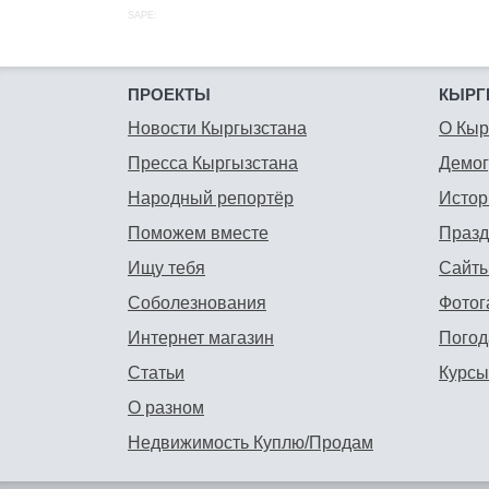
SAPE:
ПРОЕКТЫ
КЫРГ
Новости Кыргызстана
О Кыр
Пресса Кыргызстана
Демо
Народный репортёр
Истор
Поможем вместе
Празд
Ищу тебя
Сайты
Соболезнования
Фотог
Интернет магазин
Погод
Статьи
Курсы
О разном
Недвижимость Куплю/Продам