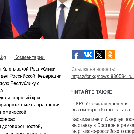
.kg
Комментарии
 Кыргызской Республики
Ссылка на новость:
 дел Российской Федерации
https://for.kg/news-880594-ru
кую Республику с
а.
ЧИТАЙТЕ ТАКЖЕ
дили широкий круг
В КРСУ создали дрон для
 приоритетные направления
высокогорья Кыргызстана
ономической,
сферах.
Касымалиев и Оверчук пос
выставку в Бостери в рамк
 договорённостей,
Кыргызско-российского фо
на высшем уровне, и