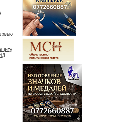
х
ервью
ащиту
МИД