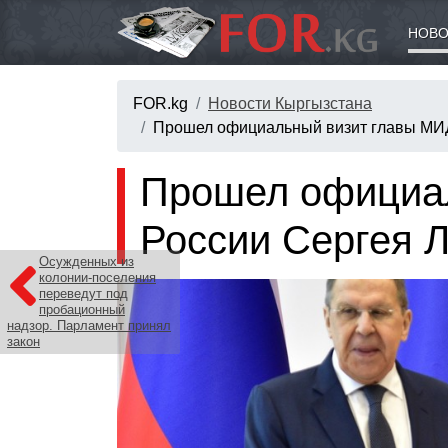
НОВО
FOR.kg
Новости Кыргызстана
Прошел официальный визит главы МИД
Прошел официа
России Сергея 
Осужденных из
колонии-поселения
переведут под
пробационный
надзор. Парламент принял
закон