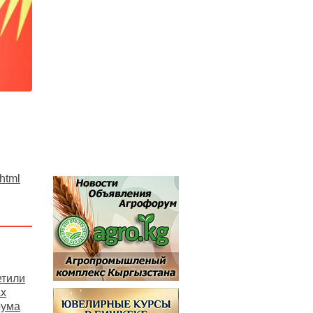
.html
етили
ах
рума