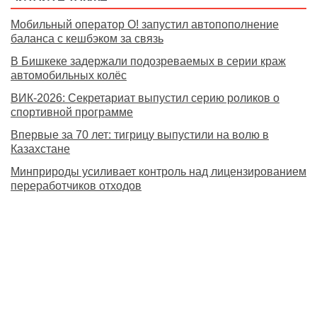
Мобильный оператор О! запустил автопополнение
баланса с кешбэком за связь
В Бишкеке задержали подозреваемых в серии краж
автомобильных колёс
ВИК-2026: Секретариат выпустил серию роликов о
спортивной программе
Впервые за 70 лет: тигрицу выпустили на волю в
Казахстане
Минприроды усиливает контроль над лицензированием
переработчиков отходов