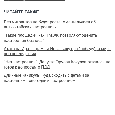
ЧИТАЙТЕ ТАКЖЕ
Без мигрантов не будет роста. Амангельдиев об
антикитайских настроениях
"Такие площадки, как ПМЭФ, позволяют оценить
настроения бизнеса"
Атака на Иран. Трамп и Нетаньяху про "победу", а мир -
про последствия
"Нет настроения". Депутат Эрулан Кокулов оказался не
готов к вопросам о ПДД
Длинные каникулы: куда сходить с детьми за
настоящим новогодним настроением