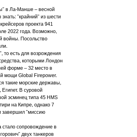
ы" в Ла-Манше – весной
 знать: "крайний" из шести
крейсеров проекта 941
юле 2022 года. Возможно,
й войны. Посольство
ли.
, то есть для возрождения
средства, которыми Лондон
шей форме – 32 место в
й мощи Global Firepower.
я такие морские державы,
 Египет. В суровой
вой эсминец типа 45 HMS
ири на Кипре, однако 7
и завершил "миссию
 стало сопровождение в
горович" двух танкеров