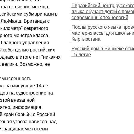
Евразийский центр русског
ва в течение месяца
языка обучает детей с пом
ссийскими субмаринами в
современных технологий
 Ла-Манш. Британцы с
Послы русского языка пров
километр" секретного
мастер-классы для школьн
рного монстра класса
Кыргызстана
 Главного управления
Русский дом в Бишкеке отм
Якобы целью российских
15-летие
днако в итоге нет "никаких
а велики. Возможно, не
ссмысленность
л: за минувшие 14 лет
дов на судостроение на
 этой внезапной
оятно, информация
й край борьбы с Россией
езная угроза нависла над
и, защищаемся всеми