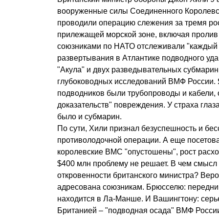
вооруженные силы Соединенного Королевст
проводили операцию слежения за тремя ро
прилежащей морской зоне, включая пролив
союзниками по НАТО отслеживали "каждый 
развертывания в Атлантике подводного уда
"Акула" и двух разведывательных субмарин
глубоководных исследований ВМФ России. 
подводников были трубопроводы и кабели, о
доказательств" повреждения. У страха глаз
было и субмарин.
По сути, Хили признал безуспешность и бе
противолодочной операции. А еще посетова
королевские ВМС "опустошены", рост расхо
$400 млн проблему не решает. В чем смысл
откровенности британского министра? Вер
адресована союзникам. Брюсселю: передни
находится в Ла-Манше. И Вашингтону: серь
Британией – "подводная осада" ВМФ Росси