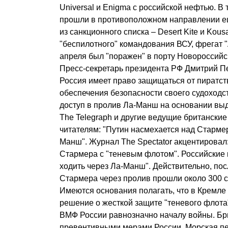
Universal и Enigma с российской нефтью. В 
прошли в противоположном направлении ещ
из санкционного списка – Desert Kite и Kous
"беспилотного" командования ВСУ, фрегат 
апреля был "поражен" в порту Новороссийс
Пресс-секретарь президента РФ Дмитрий Пе
Россия имеет право защищаться от пиратст
обеспечения безопасности своего судоходст
доступ в пролив Ла-Манш на основании вы
The Telegraph и другие ведущие британски
читателям: "Путин насмехается над Старме
Манш". Журнал The Spectator акцентировал
Стармера с "теневым флотом". Российские 
ходить через Ла-Манш". Действительно, по
Стармера через пролив прошли около 300 с
Имеются основания полагать, что в Кремле
решение о жесткой защите "теневого флота
ВМФ России равнозначно началу войны. Бр
превентивными мерами России. Морская пе