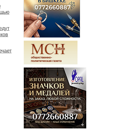
о
ощью
едут
иков
ечает