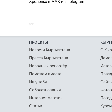
Хроленко в MAX и в Telegram
SAPE:
ПРОЕКТЫ
КЫРГ
Новости Кыргызстана
О Кыр
Пресса Кыргызстана
Демо
Народный репортёр
Истор
Поможем вместе
Празд
Ищу тебя
Сайты
Соболезнования
Фотог
Интернет магазин
Погод
Статьи
Курсы