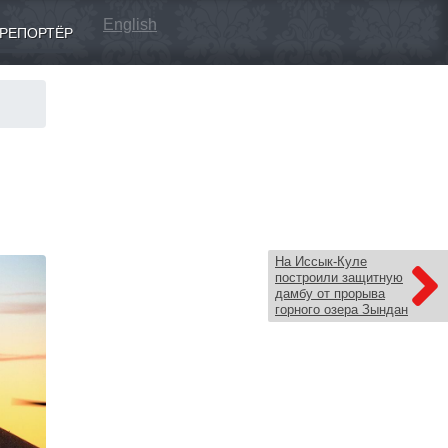
English
РЕПОРТЁР
На Иссык-Куле
построили защитную
дамбу от прорыва
горного озера Зындан