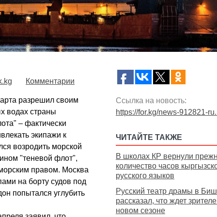
k.kg
Комментарии
марта разрешил своим
Ссылка на новость:
ых водах страны
https://for.kg/news-912821-ru
ота" – фактически
влекать экипажи к
ЧИТАЙТЕ ТАКЖЕ
лся возродить морской
В школах КР вернули преж
ном "теневой флот",
количество часов кыргызско
морским правом. Москва
русского языков
ами на борту судов под
Русский театр драмы в Биш
дон попытался углубить
рассказал, что ждет зрителе
новом сезоне
преля заявил, что