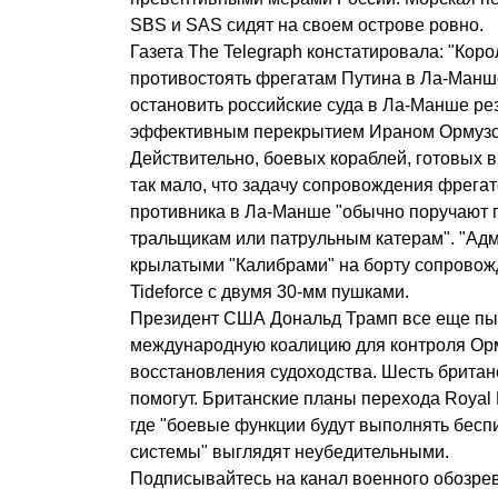
SBS и SAS сидят на своем острове ровно.
Газета The Telegraph констатировала: "Кор
противостоять фрегатам Путина в Ла-Манш
остановить российские суда в Ла-Манше рез
эффективным перекрытием Ираном Ормузск
Действительно, боевых кораблей, готовых в
так мало, что задачу сопровождения фрега
противника в Ла-Манше "обычно поручают 
тральщикам или патрульным катерам". "Адм
крылатыми "Калибрами" на борту сопровож
Tideforce с двумя 30-мм пушками.
Президент США Дональд Трамп все еще пы
международную коалицию для контроля Орм
восстановления судоходства. Шесть британ
помогут. Британские планы перехода Royal 
где "боевые функции будут выполнять бесп
системы" выглядят неубедительными.
Подписывайтесь на канал военного обозре