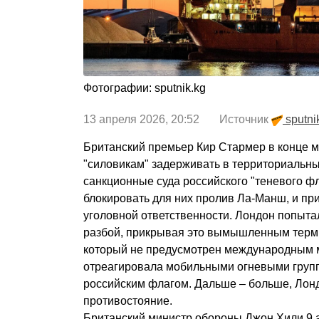
Фотографии: sputnik.kg
13 апреля 2026, 20:52 Источник
sputni
Британский премьер Кир Стармер в конце 
"силовикам" задерживать в территориальн
санкционные суда российского "теневого фл
блокировать для них пролив Ла-Манш, и при
уголовной ответственности. Лондон попыта
разбой, прикрывая это вымышленным терми
который не предусмотрен международным 
отреагировала мобильными огневыми групп
российским флагом. Дальше – больше, Лон
противостояние.
Британский министр обороны Джон Хили 9 а