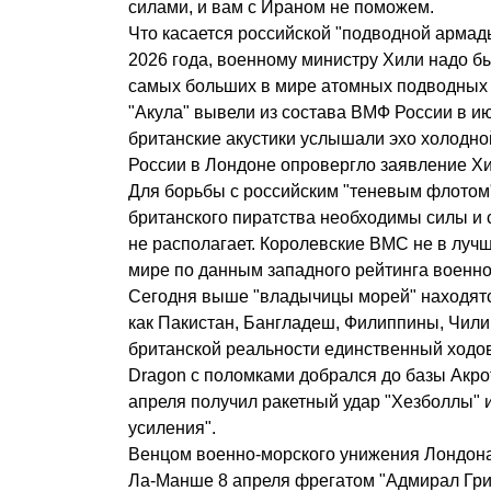
силами, и вам с Ираном не поможем.
Что касается российской "подводной армад
2026 года, военному министру Хили надо бы
самых больших в мире атомных подводных 
"Акула" вывели из состава ВМФ России в и
британские акустики услышали эхо холодно
России в Лондоне опровергло заявление Хи
Для борьбы с российским "теневым флотом"
британского пиратства необходимы силы и 
не располагает. Королевские ВМС не в луч
мире по данным западного рейтинга военно
Сегодня выше "владычицы морей" находятс
как Пакистан, Бангладеш, Филиппины, Чили,
британской реальности единственный ходо
Dragon с поломками добрался до базы Акрот
апреля получил ракетный удар "Хезболлы" 
усиления".
Венцом военно-морского унижения Лондона
Ла-Манше 8 апреля фрегатом "Адмирал Гри