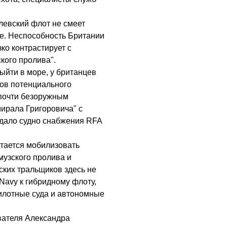
олевский флот не смеет
е. Неспособность Британии
ко контрастирует с
ого пролива".
ыйти в море, у британцев
тов потенциального
почти безоружным
ирала Григоровича" с
дало судно снабжения RFA
тается мобилизовать
узского пролива и
ских тральщиков здесь не
Navy к гибридному флоту,
илотные суда и автономные
вателя Александра