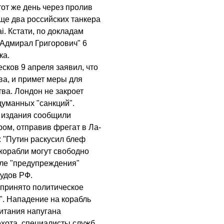
тот же день через пролив
е два российских танкера
ai. Кстати, по докладам
"Адмирал Григорович" 6
ка.
сков 9 апреля заявил, что
ва, и примет меры для
ва. Лондон не закроет
думанных "санкций".
е издания сообщили
ром, отправив фрегат в Ла-
: "Путин раскусил блеф
корабли могут свободно
сле "предупреждения"
удов РФ.
 принято политическое
". Нападение на корабль
итания напугана
хота, специалисты служб