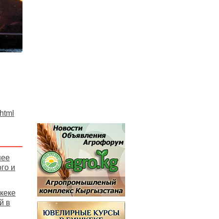
.html
нее
го и
кеке
й в