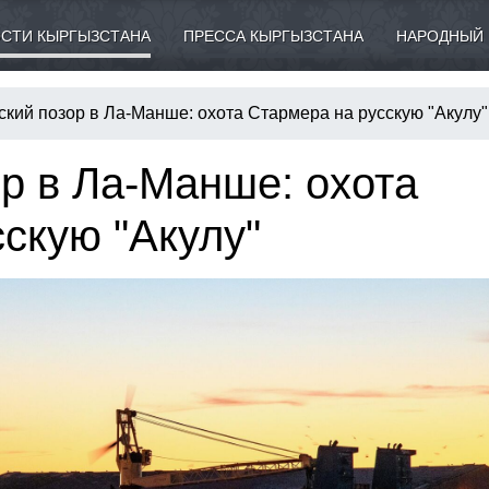
СТИ КЫРГЫЗСТАНА
ПРЕССА КЫРГЫЗСТАНА
НАРОДНЫЙ 
ский позор в Ла-Манше: охота Стармера на русскую "Акулу"
р в Ла-Манше: охота
скую "Акулу"