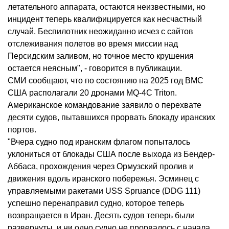
летательного аппарата, остаются неизвестными, но
инцидент теперь квалифицируется как несчастный
случай. Беспилотник неожиданно исчез с сайтов
отслеживания полетов во время миссии над
Персидским заливом, но точное место крушения
остается неясным", - говорится в публикации.
СМИ сообщают, что по состоянию на 2025 год ВМС
США располагали 20 дронами MQ-4C Triton.
Американское командование заявило о перехвате
десяти судов, пытавшихся прорвать блокаду иранских
портов.
"Вчера судно под иранским флагом попыталось
уклониться от блокады США после выхода из Бендер-
Аббаса, прохождения через Ормузский пролив и
движения вдоль иранского побережья. Эсминец с
управляемыми ракетами USS Spruance (DDG 111)
успешно перенаправил судно, которое теперь
возвращается в Иран. Десять судов теперь были
развернуты, и ни одно судно не прорвалось с начала