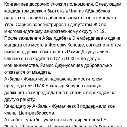
Конгантиев досрочно сложил полномочия. Следующим
кандидатом должен был стать Чингиз Айдарбеков,
однако он заявил о добровольном отказе от мандата.
Улан Сариев зарегистрирован депутатом ЖК по
многомандатному избирательному округу № 19.
После заявления Абдылдабека Эгембердиева о сдаче
мандата его место в Жогорку Кенеше, согласно итогам
выборов, должен был занять Рамис Джунусалиев.
Однако он находится в СИЗО ГКНБ по делу о
мошенничестве. Рамис Джунусалиев добровольно
отказался от мандата.
Акбалык Жумалиева назначена заместителем
председателя ЦИК Бахадыр Конуров покинул
должность зампредседателя в связи с переходом на
другую работу.
Кандидатуру Акбалык Жумалиевой поддержали все
члены Центризбиркома.
Акылбек Туратбек уулу назначен директором ГУ
"Кыргызфармация". Напомним, 29 января 2026 года на