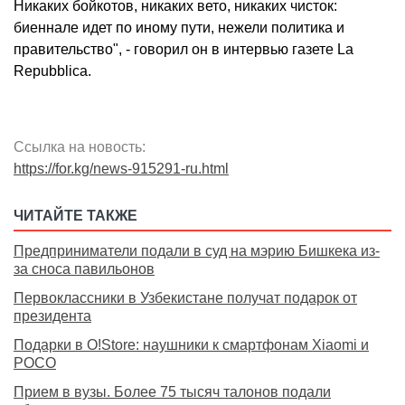
Никаких бойкотов, никаких вето, никаких чисток:
биеннале идет по иному пути, нежели политика и
правительство", - говорил он в интервью газете La
Repubblica.
Ссылка на новость:
https://for.kg/news-915291-ru.html
ЧИТАЙТЕ ТАКЖЕ
Предприниматели подали в суд на мэрию Бишкека из-
за сноса павильонов
Первоклассники в Узбекистане получат подарок от
президента
Подарки в O!Store: наушники к смартфонам Xiaomi и
POCO
Прием в вузы. Более 75 тысяч талонов подали