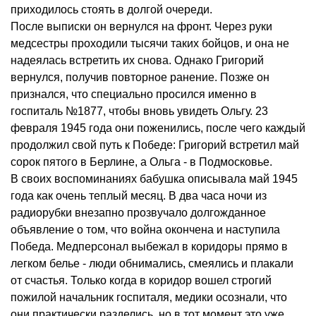
приходилось стоять в долгой очереди.
После выписки он вернулся на фронт. Через руки
медсестры проходили тысячи таких бойцов, и она не
надеялась встретить их снова. Однако Григорий
вернулся, получив повторное ранение. Позже он
признался, что специально просился именно в
госпиталь №1877, чтобы вновь увидеть Ольгу. 23
февраля 1945 года они поженились, после чего каждый
продолжил свой путь к Победе: Григорий встретил май
сорок пятого в Берлине, а Ольга - в Подмосковье.
В своих воспоминаниях бабушка описывала май 1945
года как очень теплый месяц. В два часа ночи из
радиорубки внезапно прозвучало долгожданное
объявление о том, что война окончена и наступила
Победа. Медперсонал выбежал в коридоры прямо в
легком белье - люди обнимались, смеялись и плакали
от счастья. Только когда в коридор вошел строгий
пожилой начальник госпиталя, медики осознали, что
они практически разделись, но в тот момент это уже