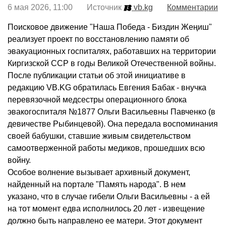
6 мая 2026, 11:00 Источник
vb.kg
Комментарии
Поисковое движение "Наша Победа - Биздин Жеңиш"
реализует проект по восстановлению памяти об
эвакуационных госпиталях, работавших на территории
Киргизской ССР в годы Великой Отечественной войны.
После публикации статьи об этой инициативе в
редакцию VB.KG обратилась Евгения Бабак - внучка
перевязочной медсестры операционного блока
эвакогоспиталя №1877 Ольги Васильевны Павченко (в
девичестве Рыбинцевой). Она передала воспоминания
своей бабушки, ставшие живым свидетельством
самоотверженной работы медиков, прошедших всю
войну.
Особое волнение вызывает архивный документ,
найденный на портале "Память народа". В нем
указано, что в случае гибели Ольги Васильевны - а ей
на тот момент едва исполнилось 20 лет - извещение
должно быть направлено ее матери. Этот документ