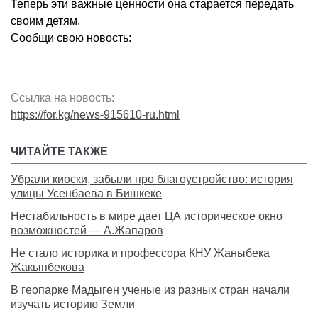
Теперь эти важные ценности она старается передать
своим детям.
Сообщи свою новость:
Ссылка на новость:
https://for.kg/news-915610-ru.html
ЧИТАЙТЕ ТАКЖЕ
Убрали киоски, забыли про благоустройство: история
улицы Усенбаева в Бишкеке
Нестабильность в мире дает ЦА историческое окно
возможностей — А.Жапаров
Не стало историка и профессора КНУ Жаныбека
Жакыпбекова
В геопарке Мадыген ученые из разных стран начали
изучать историю Земли