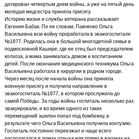
датирован четвертым днем войны, а уже на пятый день
молодая медсестра приняла присягу.
Историю жизни и службы ветерана рассказывает
Евгения Бабак. По ее словам, Павченко Ольга
Васильевна всю войну проработала в эвакогоспитале
№1877. Родилась она в большой многодетной семье в
подмосковной Кашире, где ее отец был председателем
колхоза, а мама занималась домом и воспитанием
детей. После окончания медицинского техникума Ольга
Васильевна работала в хирургии в родном городе.
Через месяц после начала войны она приняла
военную присягу и получила направление в
эвакогоспиталь №1877, в котором прослужила до
самой Победы. За годы войны госпиталь несколько раз
эвакуировали, и во время одного из таких
перемещений эшелон попал под бомбежку, в
результате чего Ольга Васильевна получила контузию.
Госпиталь постоянно переезжал и чаще всего
располагался в домах отдыха или прямо в вагонах на