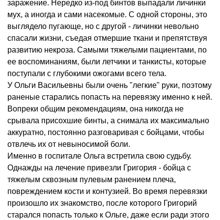
заражение. Нередко из-под бинтов выпадали личинки
мух, а иногда и сами насекомые. С одной стороны, это
выглядело пугающе, но с другой - личинки невольно
спасали жизни, съедая отмершие ткани и препятствуя
развитию некроза. Самыми тяжелыми пациентами, по
ее воспоминаниям, были летчики и танкисты, которые
поступали с глубокими ожогами всего тела.
У Ольги Васильевны были очень "легкие" руки, поэтому
раненые старались попасть на перевязку именно к ней.
Вопреки общим рекомендациям, она никогда не
срывала присохшие бинты, а снимала их максимально
аккуратно, постоянно разговаривая с бойцами, чтобы
отвлечь их от невыносимой боли.
Именно в госпитале Ольга встретила свою судьбу.
Однажды на лечение привезли Григория - бойца с
тяжелым сквозным пулевым ранением плеча,
повреждением кости и контузией. Во время перевязки
произошло их знакомство, после которого Григорий
старался попасть только к Ольге, даже если ради этого